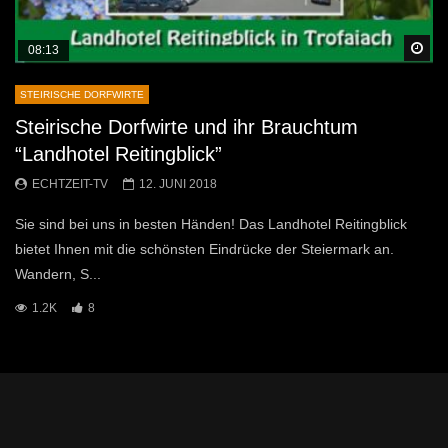
Sp
08:13
STEIRISCHE DORFWIRTE
Steirische Dorfwirte und ihr Brauchtum
“Landhotel Reitingblick”
ECHTZEIT-TV
12. JUNI 2018
Sie sind bei uns in besten Händen! Das Landhotel Reitingblick
bietet Ihnen mit die schönsten Eindrücke der Steiermark an.
Wandern, S...
1.2K
8