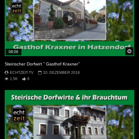
Sp
08:06
Steirischer Dorfwirt ” Gasthof Kraxner”
ECHTZEIT-TV
20. DEZEMBER 2018
1.5K
6