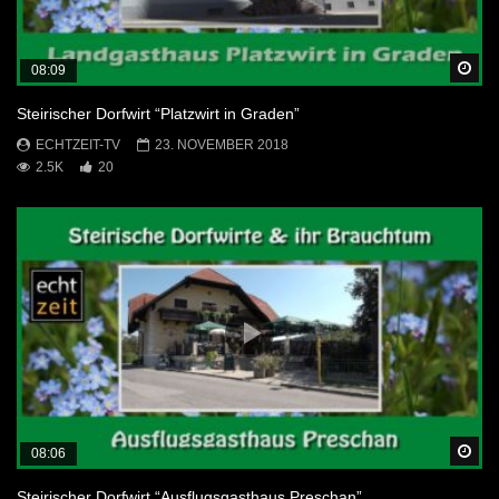
Sp
08:09
Steirischer Dorfwirt “Platzwirt in Graden”
ECHTZEIT-TV
23. NOVEMBER 2018
2.5K
20
Sp
08:06
Steirischer Dorfwirt “Ausflugsgasthaus Preschan”