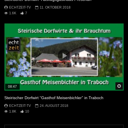
ECHTZEIT-TV
11. OKTOBER 2018
1.6K
7
Sp
08:47
Steirischer Dorfwirt “Gasthof Meisenbichler” in Traboch
ECHTZEIT-TV
24. AUGUST 2018
1.8K
10