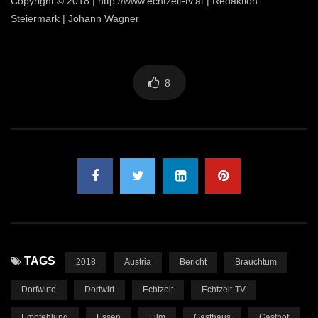
Copyright © 2018 | http://www.echtzeit-tv.at | Redaktion
Steiermark | Johann Wagner
8
TAGS
2018
Austria
Bericht
Brauchtum
Dorfwirte
Dortwirt
Echtzeit
Echtzeit-TV
Empfehlung
Essen
Film
Gasthaus
Gasthof