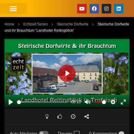
Home
Echtzeit Serien
Steirische Dorfwirte
Steirische Dorfwirte
und ihr Brauchtum “Landhotel Reitingblick”
PLAY
-08:13
PLAY
MUTE
SETTINGS
ENT
FUL
Auto Nächstes
Theater
0 Kommentare