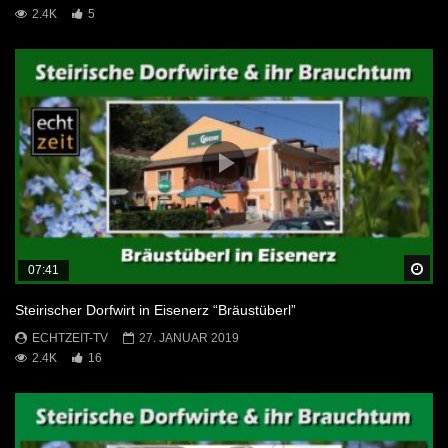
2.4K
5
Sp
07:41
Steirischer Dorfwirt in Eisenerz “Bräustüberl”
ECHTZEIT-TV
27. JANUAR 2019
2.4K
16