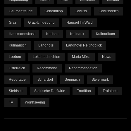
Gaumenfreude
Geheimtipp
Genuss
Genussreich
Graz
Graz-Umgebung
Häuserl Im Wald
Hausmannskost
Kochen
Kulinarik
Kulinarikum
Kulinarisch
Landhotel
Landhotel Reitingblick
Leoben
Lokalnachrichten
Maria Möstl
News
Österreich
Recommend
Recommendation
Reportage
Schardorf
Semriach
Steiermark
Steirisch
Steirische Dorfwirte
Tradition
Trofaiach
TV
Worthseeing