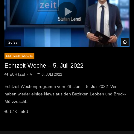
Sp
26:38
ECHTZEIT WOCHE
Echtzeit Woche – 5. Juli 2022
ECHTZEIT-TV
6. JULI 2022
Echtzeit Wochenprogramm vom 28. Juni – 5. Juli 2022. Wir
haben wieder einige News aus den Bezirken Leoben und Bruck-
Mürzzuschl...
1.4K
1