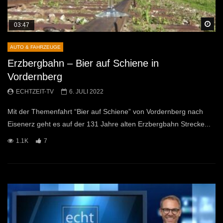
Sp
03:47
AUTO & FAHRZEUGE
Erzbergbahn – Bier auf Schiene in
Vordernberg
ECHTZEIT-TV
6. JULI 2022
Mit der Themenfahrt “Bier auf Schiene” von Vordernberg nach
Eisenerz geht es auf der 131 Jahre alten Erzbergbahn Strecke...
1.1K
7