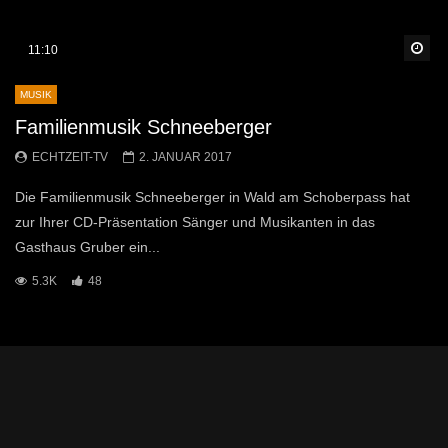
Sp
11:10
MUSIK
Familienmusik Schneeberger
ECHTZEIT-TV
2. JANUAR 2017
Die Familienmusik Schneeberger in Wald am Schoberpass hat
zur Ihrer CD-Präsentation Sänger und Musikanten in das
Gasthaus Gruber ein...
5.3K
48