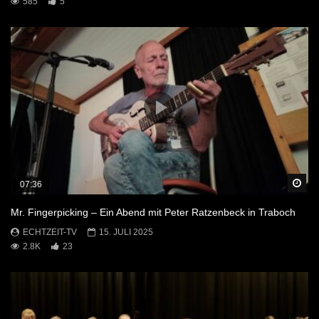
585
5
Sp
07:36
Mr. Fingerpicking – Ein Abend mit Peter Ratzenbeck in Traboch
ECHTZEIT-TV
15. JULI 2025
2.8K
23