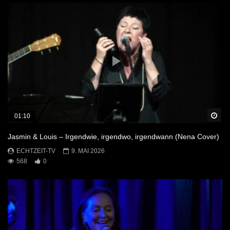
Sp
01:10
Jasmin & Louis – Irgendwie, irgendwo, irgendwann (Nena Cover)
ECHTZEIT-TV
9. MAI 2026
568
0