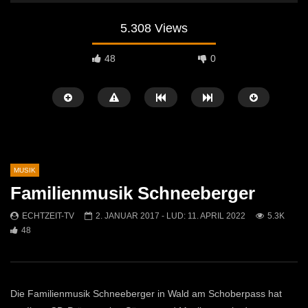
5.308 Views
48
0
MUSIK
Familienmusik Schneeberger
Später Ansehen
01:10
04:29
ECHTZEIT-TV
2. JANUAR 2017
- LUD:
11. APRIL 2022
5.3K
48
Jasmin & Louis – Irgendwie, irgendwo,
Sans Moustache Cover –
irgendwann (Nena Cover)
Rose
ECHTZEIT-TV
9. MAI 2026
ECHTZEIT-TV
2. AP
568
0
728
7
Die Familienmusik Schneeberger in Wald am Schoberpass hat