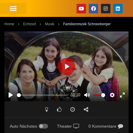
Home
Echtzeit
Musik
Familienmusik Schneeberger
PLAY
-11:10
PLAY
MUTE
SETTINGS
ENT
FUL
Auto Nächstes
Theater
0 Kommentare