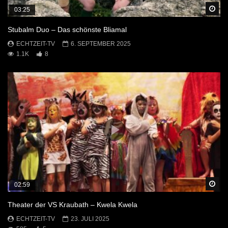
Sp
03:25
Stubalm Duo – Das schönste Bliamal
ECHTZEIT-TV
6. SEPTEMBER 2025
1.1K
8
Sp
02:59
Theater der VS Kraubath – Kwela Kwela
ECHTZEIT-TV
23. JULI 2025