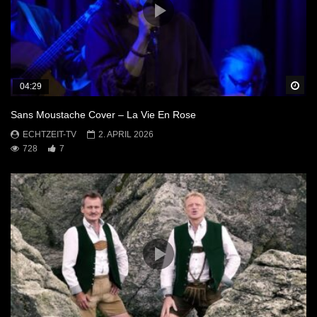
Sp
04:29
Sans Moustache Cover – La Vie En Rose
ECHTZEIT-TV
2. APRIL 2026
728
7