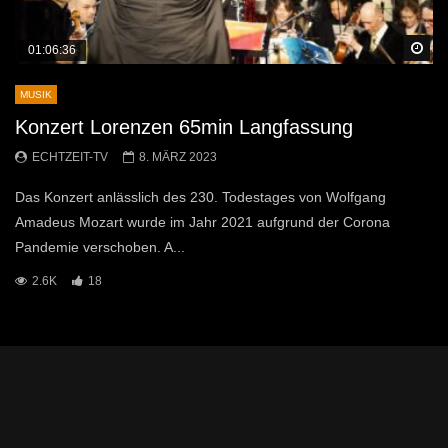
Sp
01:06:36
MUSIK
Konzert Lorenzen 65min Langfassung
ECHTZEIT-TV
8. MÄRZ 2023
Das Konzert anlässlich des 230. Todestages von Wolfgang
Amadeus Mozart wurde im Jahr 2021 aufgrund der Corona
Pandemie verschoben. A...
2.6K
18