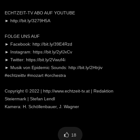
ECHTZEIT-TV ABO AUF YOUTUBE
► http://bit.ly/3279H5A
FOLGE UNS AUF
► Facebook: http://bit.ly/39E4Rzd
► Instagram: https://bit.ly/2yfJxCv
► Twitter: https://bit.ly/2Vwuf4i
► Musik von Epidemic Sounds: http://bit.ly/2Htrjiv
#echtzeittv #mozart #orchestra
Copyright © 2022 | http://www.echtzeit-tv.at | Redaktion
Steiermark | Stefan Lendl
Kamera: H. Schöllenbauer, J. Wagner
18