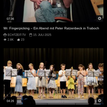
Sp
07:36
Mr. Fingerpicking – Ein Abend mit Peter Ratzenbeck in Traboch
ECHTZEIT-TV
15. JULI 2025
2.8K
23
Sp
04:26