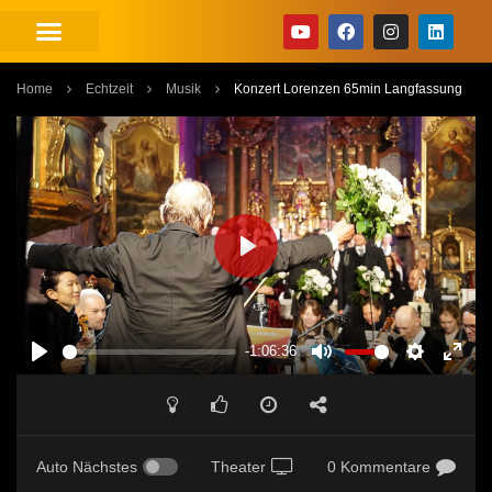
Home
Echtzeit
Musik
Konzert Lorenzen 65min Langfassung
PLAY
-1:06:36
PLAY
MUTE
SETTINGS
ENT
FUL
Auto Nächstes
Theater
0 Kommentare