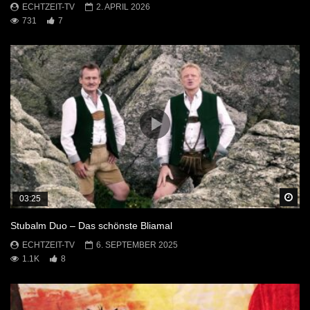
ECHTZEIT-TV
2. APRIL 2026
731
7
Sp
03:25
Stubalm Duo – Das schönste Bliamal
ECHTZEIT-TV
6. SEPTEMBER 2025
1.1K
8