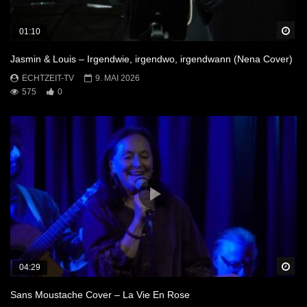
Sp
01:10
Jasmin & Louis – Irgendwie, irgendwo, irgendwann (Nena Cover)
ECHTZEIT-TV
9. MAI 2026
575
0
Sp
04:29
Sans Moustache Cover – La Vie En Rose