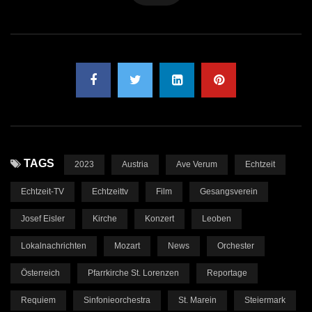
TAGS
2023
Austria
Ave Verum
Echtzeit
Echtzeit-TV
Echtzeittv
Film
Gesangsverein
Josef Eisler
Kirche
Konzert
Leoben
Lokalnachrichten
Mozart
News
Orchester
Österreich
Pfarrkirche St. Lorenzen
Reportage
Requiem
Sinfonieorchestra
St. Marein
Steiermark