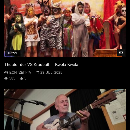
Sp
02:59
Theater der VS Kraubath – Kwela Kwela
ECHTZEIT-TV
23. JULI 2025
585
5