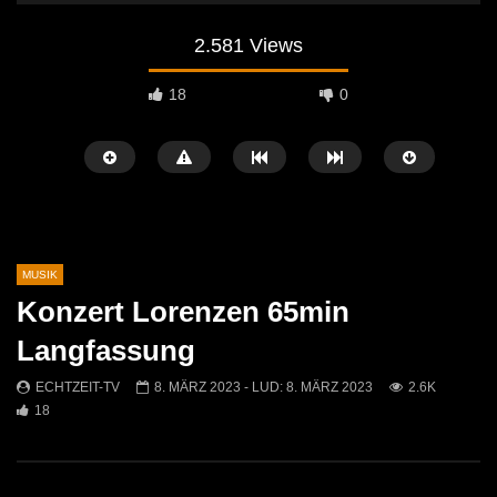
2.581 Views
18
0
MUSIK
Konzert Lorenzen 65min
Später Ansehen
01:10
04:29
Langfassung
Jasmin & Louis – Irgendwie, irgendwo,
Sans Moustache Cover –
ECHTZEIT-TV
8. MÄRZ 2023
- LUD:
8. MÄRZ 2023
2.6K
irgendwann (Nena Cover)
Rose
18
ECHTZEIT-TV
9. MAI 2026
ECHTZEIT-TV
2. AP
575
0
731
7