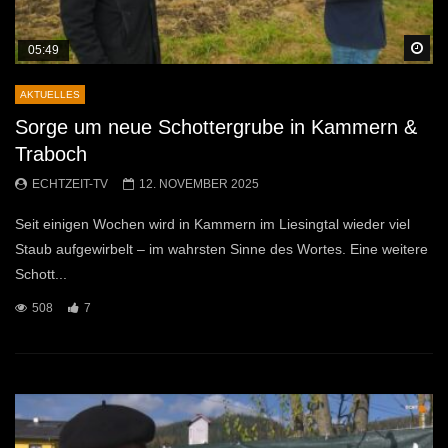
Sp
05:49
AKTUELLES
Sorge um neue Schottergrube in Kammern &
Traboch
ECHTZEIT-TV
12. NOVEMBER 2025
Seit einigen Wochen wird in Kammern im Liesingtal wieder viel
Staub aufgewirbelt – im wahrsten Sinne des Wortes. Eine weitere
Schott...
508
7