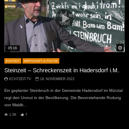
Sp
05:16
ECHTZEIT
WIRTSCHAFT & POLITIK
Steinzeit – Schreckenszeit in Hadersdorf i.M.
ECHTZEIT-TV
18. NOVEMBER 2022
Ein geplanter Steinbruch in der Gemeinde Hadersdorf im Mürztal
regt den Unmut in der Bevölkerung. Die Bevorstehende Rodung
von Waldb...
1.3K
7