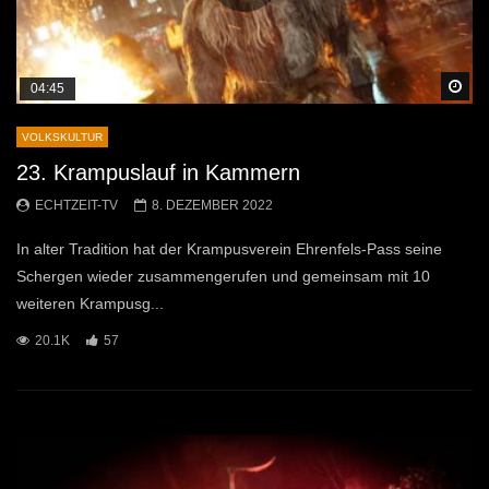
Sp
04:45
VOLKSKULTUR
23. Krampuslauf in Kammern
ECHTZEIT-TV
8. DEZEMBER 2022
In alter Tradition hat der Krampusverein Ehrenfels-Pass seine
Schergen wieder zusammengerufen und gemeinsam mit 10
weiteren Krampusg...
20.1K
57