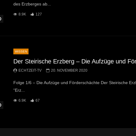
des Erzberges ab...
8.9K
127
Später Ansehen
WISSEN
Der Steirische Erzberg – Die Aufzüge und Fö
ECHTZEIT-TV
20. NOVEMBER 2020
Folge 1/6 – Die Aufzüge und Förderschächte Der Steirische Erzb
“Erz...
6.9K
67
Später Ansehen