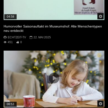
Sp
04:58
Humorvoller Saisonauftakt im Museumshof: Alte Menschentypen
neu entdeckt
ECHTZEIT-TV
22. MAI 2025
451
0
Sp
06:53