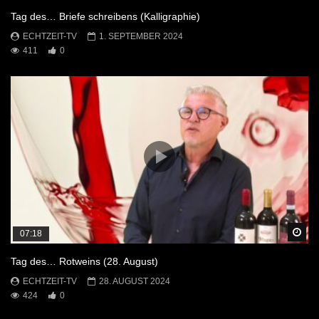
Tag des… Briefe schreibens (Kalligraphie)
ECHTZEIT-TV
1. SEPTEMBER 2024
411
0
Sp
07:18
Tag des… Rotweins (28. August)
ECHTZEIT-TV
28. AUGUST 2024
424
0