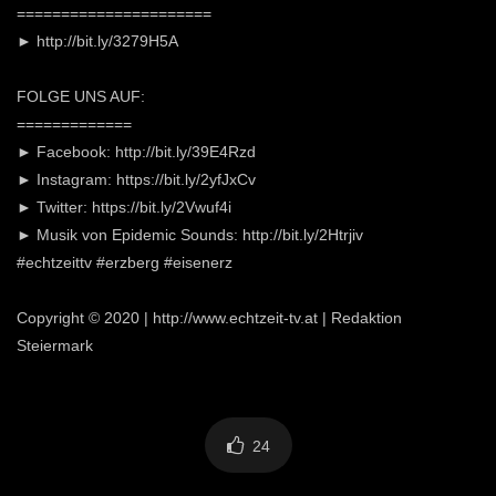
======================
► http://bit.ly/3279H5A
FOLGE UNS AUF:
=============
► Facebook: http://bit.ly/39E4Rzd
► Instagram: https://bit.ly/2yfJxCv
► Twitter: https://bit.ly/2Vwuf4i
► Musik von Epidemic Sounds: http://bit.ly/2Htrjiv
#echtzeittv #erzberg #eisenerz
Copyright © 2020 | http://www.echtzeit-tv.at | Redaktion
Steiermark
24