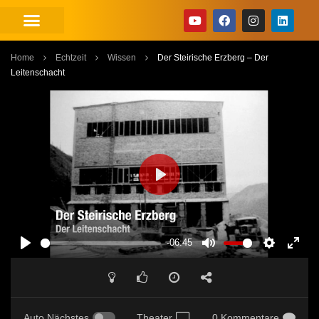
Home
Echtzeit
Wissen
Der Steirische Erzberg – Der
Leitenschacht
PLAY
-06:45
PLAY
MUTE
SETTINGS
ENT
FUL
Auto Nächstes
Theater
0 Kommentare