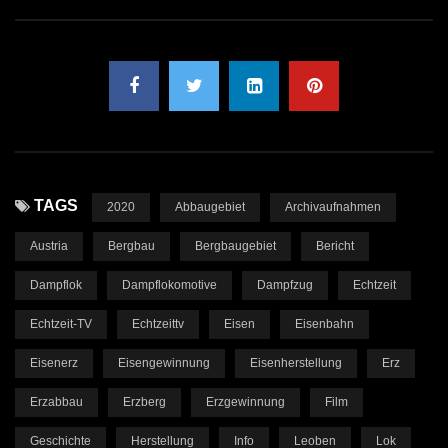
TAGS
2020
Abbaugebiet
Archivaufnahmen
Austria
Bergbau
Bergbaugebiet
Bericht
Dampflok
Dampflokomotive
Dampfzug
Echtzeit
Echtzeit-TV
Echtzeittv
Eisen
Eisenbahn
Eisenerz
Eisengewinnung
Eisenherstellung
Erz
Erzabbau
Erzberg
Erzgewinnung
Film
Geschichte
Herstellung
Info
Leoben
Lok