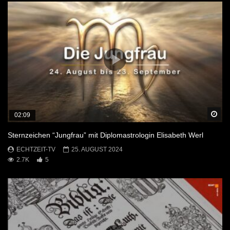
Sp
02:09
Sternzeichen “Jungfrau” mit Diplomastrologin Elisabeth Werl
ECHTZEIT-TV
25. AUGUST 2024
2.7K
5