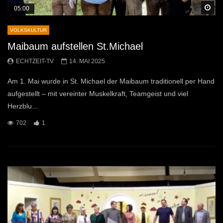
Sp
05:00
VOLKSKULTUR
Maibaum aufstellen St.Michael
ECHTZEIT-TV
14. MAI 2025
Am 1. Mai wurde in St. Michael der Maibaum traditionell per Hand
aufgestellt – mit vereinter Muskelkraft, Teamgeist und viel
Herzblu...
702
1