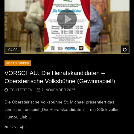
Sp
04:08
VORANKÜNDER
VORSCHAU: Die Heiratskandidaten –
Obersteirische Volksbühne (Gewinnspiel!)
ECHTZEIT-TV
7. NOVEMBER 2025
Die Obersteirische Volksbühne St. Michael präsentiert das
ländliche Lustspiel „Die Heiratskandidaten“ – ein Stück voller
Humor, Lieb...
375
1