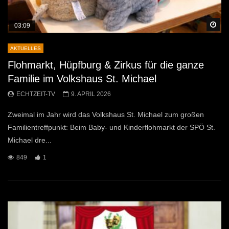
Sp
03:09
AKTUELLES
Flohmarkt, Hüpfburg & Zirkus für die ganze
Familie im Volkshaus St. Michael
ECHTZEIT-TV
9. APRIL 2026
Zweimal im Jahr wird das Volkshaus St. Michael zum großen
Familientreffpunkt: Beim Baby- und Kinderflohmarkt der SPÖ St.
Michael dre...
849
1