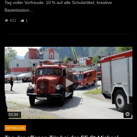
Tag voller Vorfreude: 10 % auf alle Schulartikel, kreative
Bastelstation...
411
1
Sp
03:34
AKTUELLES