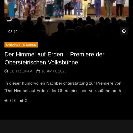
Sp
08:49
KABARETT & BÜHNE
Der Himmel auf Erden – Premiere der
Obersteirischen Volksbühne
ECHTZEIT-TV
16. APRIL 2025
In dieser humorvollen Nachberichterstattung zur Premiere von
“Der Himmel auf Erden” der Obersteirischen Volksbühne am 5....
728
2