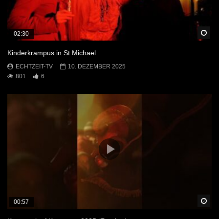
Sp
02:30
Kinderkrampus in St.Michael
ECHTZEIT-TV
10. DEZEMBER 2025
801
6
Sp
00:57