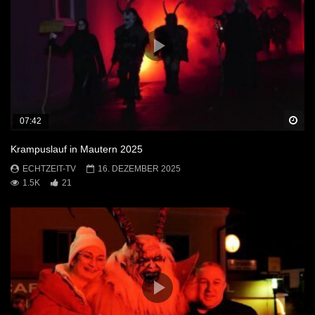
Sp
07:42
Krampuslauf in Mautern 2025
ECHTZEIT-TV
16. DEZEMBER 2025
1.5K
21