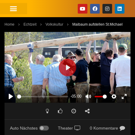
Home
Echtzeit
Volkskultur
Maibaum aufstellen St.Michael
PLAY
-05:00
PLAY
MUTE
SETTINGS
ENT
FUL
Auto Nächstes
Theater
0 Kommentare