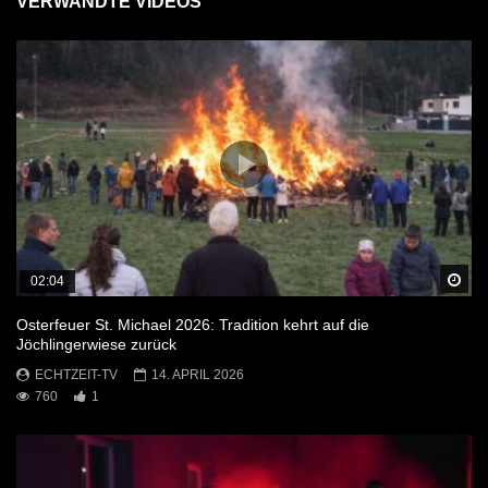
VERWANDTE VIDEOS
Sp
02:04
Osterfeuer St. Michael 2026: Tradition kehrt auf die
Jöchlingerwiese zurück
ECHTZEIT-TV
14. APRIL 2026
760
1