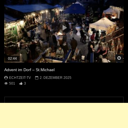
Sp
02:44
Advent im Dorf – St.Michael
ECHTZEIT-TV
2. DEZEMBER 2025
501
3