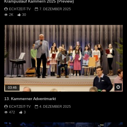
Krampuslauf Kammern 2025 (Preview)
ECHTZEIT-TV
7. DEZEMBER 2025
2K
30
Sp
03:46
13. Kammerner Adventmarkt
ECHTZEIT-TV
4. DEZEMBER 2025
472
3