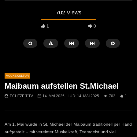
702 Views
1
0
VOLKSKULTUR
Maibaum aufstellen St.Michael
Später Ansehen
02:04
07:42
ECHTZEIT-TV
14. MAI 2025
- LUD:
14. MAI 2025
702
1
Osterfeuer St. Michael 2026: Tradition
Krampuslauf in Mautern
kehrt auf die Jöchlingerwiese zurück
ECHTZEIT-TV
16. 
ECHTZEIT-TV
14. APRIL 2026
1.5K
21
760
1
Am 1. Mai wurde in St. Michael der Maibaum traditionell per Hand
aufgestellt – mit vereinter Muskelkraft, Teamgeist und viel