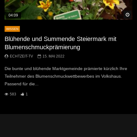
Sp
04:09
WISSEN
Blühende und Summende Steiermark mit
Blumenschmuckprämierung
ECHTZEIT-TV
15. MAI 2022
Die bunte und blühende Marktgemeinde prämierte kürzlich Ihre
Teilnehmer des Blumenschmuckwettbewerbes im Volkshaus.
Passend für die...
583
1