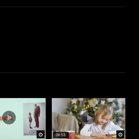
Später Ansehen
Später 
06:53