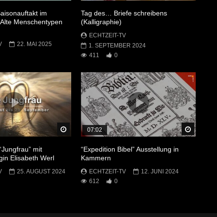
aisonauftakt im
Tag des… Briefe schreibens
Alte Menschentypen
(Kalligraphie)
ECHTZEIT-TV
V
22. MAI 2025
1. SEPTEMBER 2024
411
0
Später Ansehen
Später 
07:02
“Jungfrau” mit
“Expedition Bibel” Ausstellung in
gin Elisabeth Werl
Kammern
V
25. AUGUST 2024
ECHTZEIT-TV
12. JUNI 2024
612
0