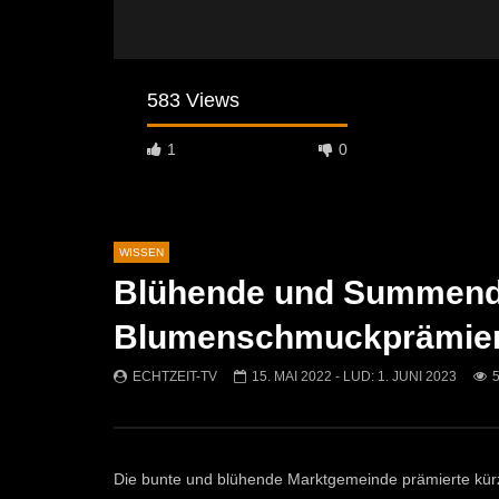
583 Views
1
0
WISSEN
Blühende und Summende
Später Ansehen
05:33
04:58
Blumenschmuckprämie
Umweltkirtag 2025 in St. Michael
Humorvolle
Museumsho
ECHTZEIT-TV
15. MAI 2022
- LUD:
1. JUNI 2023
ECHTZEIT-TV
13. JULI 2025
entdeckt
478
2
ECHTZEI
451
Die bunte und blühende Marktgemeinde prämierte kür