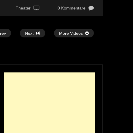
Theater
0 Kommentare
rev
Next
More Videos
Später Ansehen
Später Ansehen
07:18
02:09
Tag des… Rotweins (28. August)
Sternzeichen “Jungfra
Diplomastrologin Elis
ECHTZEIT-TV
28. AUGUST 2024
ECHTZEIT-TV
25
424
0
2.7K
5