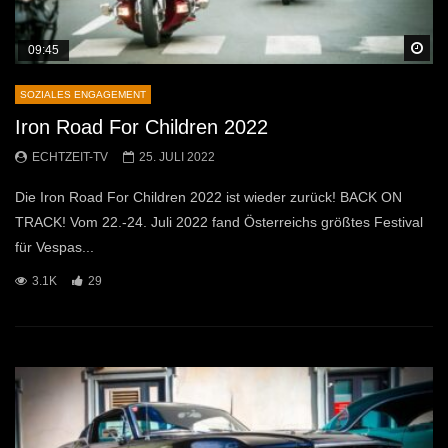
Sp
09:45
SOZIALES ENGAGEMENT
Iron Road For Children 2022
ECHTZEIT-TV
25. JULI 2022
Die Iron Road For Children 2022 ist wieder zurück! BACK ON
TRACK! Vom 22.-24. Juli 2022 fand Österreichs größtes Festival
für Vespas...
3.1K
29