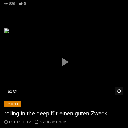
839
5
Sp
03:32
ECHTZEIT
rolling in the deep für einen guten Zweck
ECHTZEIT-TV
8. AUGUST 2016