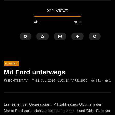
311 Views
1
0
ECHTZEIT
Mit Ford unterwegs
Später Ansehen
07:46
07:02
ECHTZEIT-TV
31. JULI 2016
- LUD:
14. APRIL 2022
311
1
„Spirituelle Reise“ Vocalensemble
“Expedition Bibel” Ausste
Mittendrin
Kammern
ECHTZEIT-TV
18. NOVEMBER 2024
ECHTZEIT-TV
12. J
814
1
614
0
Ein Treffen der Generationen. Mit zahlreichen Oldtimern der
Marke Ford trafen sich zahlreichen Liebhaber und Oldie-Fans vor