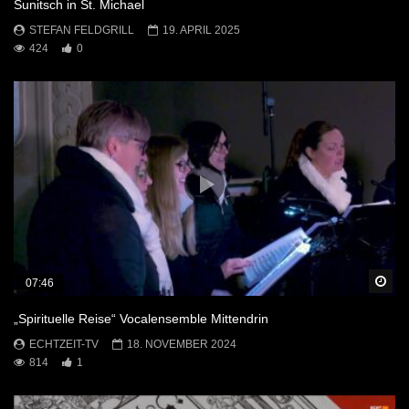
Sunitsch in St. Michael
STEFAN FELDGRILL
19. APRIL 2025
424
0
Sp
07:46
„Spirituelle Reise“ Vocalensemble Mittendrin
ECHTZEIT-TV
18. NOVEMBER 2024
814
1