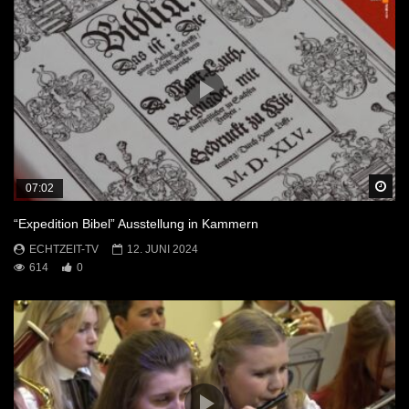
Sp
07:02
“Expedition Bibel” Ausstellung in Kammern
ECHTZEIT-TV
12. JUNI 2024
614
0