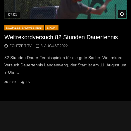
Sp
07:01
SOZIALES ENGAGEMENT
SPORT
Weltrekordversuch 82 Stunden Dauertennis
ECHTZEIT-TV
8. AUGUST 2022
82 Stunden Dauer-Tennisspielen für die gute Sache. Weltrekord-
Versuch Dauertennis Langenwang, der Start ist am 11. August um
7 Uhr....
3.8K
15