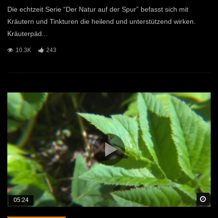
Die echtzeit Serie “Der Natur auf der Spur” befasst sich mit
Kräutern und Tinkturen die heilend und unterstützend wirken.
Kräuterpäd...
10.3K
243
Sp
05:24