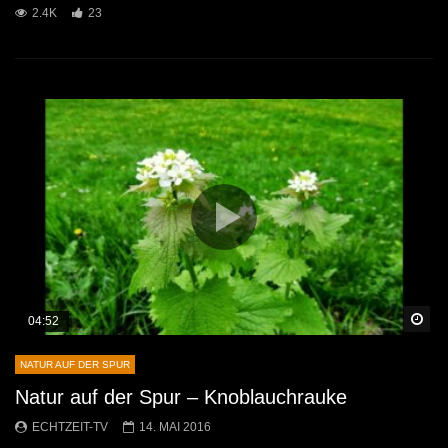
2.4K
23
Sp
04:52
NATUR AUF DER SPUR
Natur auf der Spur – Knoblauchrauke
ECHTZEIT-TV
14. MAI 2016