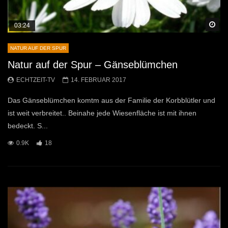
Sp
03:24
NATUR AUF DER SPUR
Natur auf der Spur – Gänseblümchen
ECHTZEIT-TV
14. FEBRUAR 2017
Das Gänseblümchen komtm aus der Familie der Korbblütler und
ist weit verbreitet.. Beinahe jede Wiesenfläche ist mit ihnen
bedeckt. S...
0.9K
18