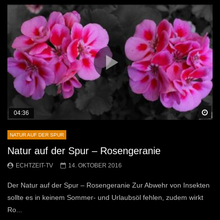
Sp
04:36
NATUR AUF DER SPUR
Natur auf der Spur – Rosengeranie
ECHTZEIT-TV
14. OKTOBER 2016
Der Natur auf der Spur – Rosengeranie Zur Abwehr von Insekten
sollte es in keinem Sommer- und Urlaubsöl fehlen, zudem wirkt
Ro...