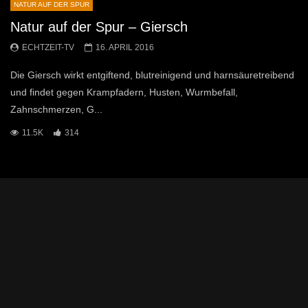
NATUR AUF DER SPUR
Natur auf der Spur – Giersch
ECHTZEIT-TV
16. APRIL 2016
Die Giersch wirkt entgiftend, blutreinigend und harnsäuretreibend
und findet gegen Krampfadern, Husten, Wurmbefall,
Zahnschmerzen, G...
11.5K
314