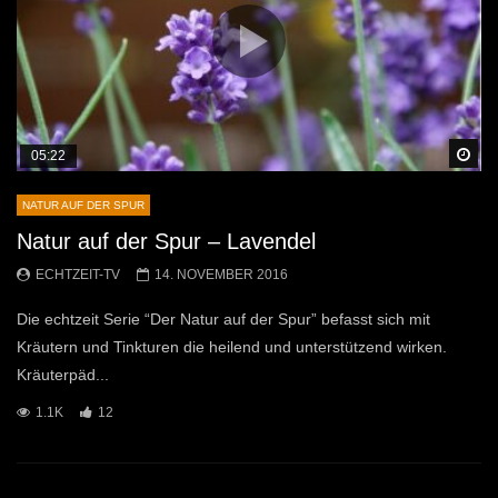
Sp
05:22
NATUR AUF DER SPUR
Natur auf der Spur – Lavendel
ECHTZEIT-TV
14. NOVEMBER 2016
Die echtzeit Serie “Der Natur auf der Spur” befasst sich mit
Kräutern und Tinkturen die heilend und unterstützend wirken.
Kräuterpäd...
1.1K
12