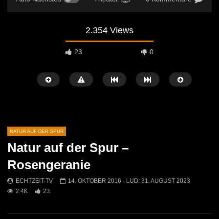
2.354 Views
23
0
NATUR AUF DER SPUR
Natur auf der Spur –
Später Ansehen
03:24
03:27
Rosengeranie
Das Gänseblümchen
Der Arnika
ECHTZEIT-TV
14. OKTOBER 2016
- LUD:
31. AUGUST 2023
ECHTZEIT-TV
14. OKTOBER 2020
ECHTZEIT-TV
14. 
2.4K
23
4.3K
32
3.1K
33