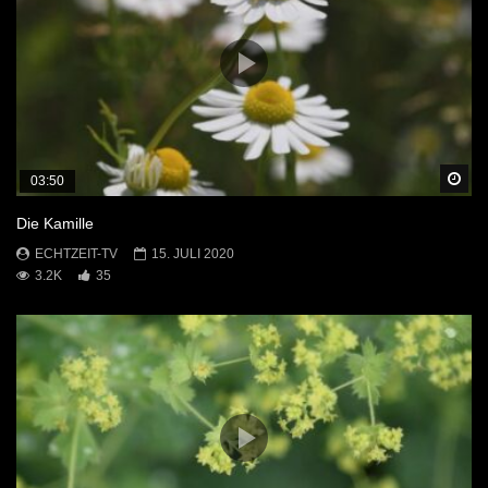
Sp
03:50
Die Kamille
ECHTZEIT-TV
15. JULI 2020
3.2K
35