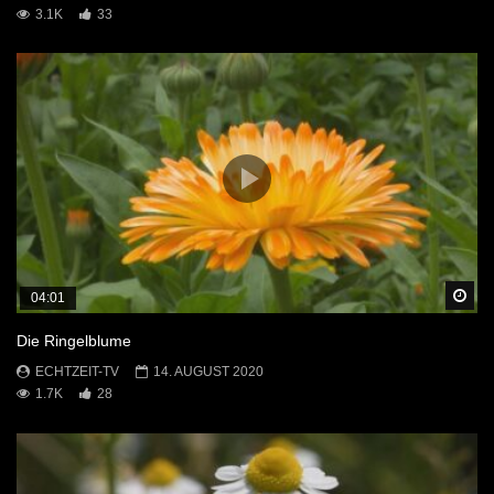
3.1K
33
Sp
04:01
Die Ringelblume
ECHTZEIT-TV
14. AUGUST 2020
1.7K
28