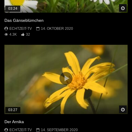
Sp
03:24
Das Gänseblümchen
ECHTZEIT-TV
14. OKTOBER 2020
4.3K
32
Sp
03:27
Der Arnika
ECHTZEIT-TV
14. SEPTEMBER 2020