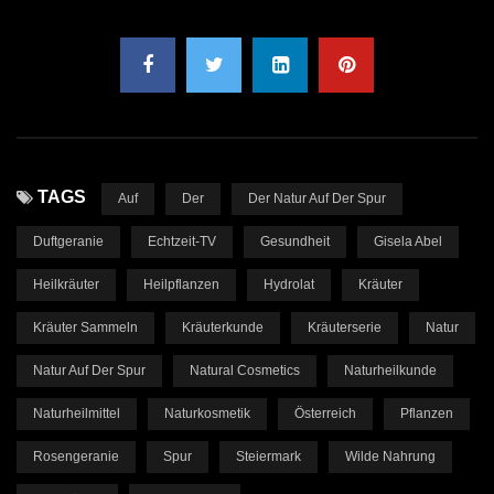
TAGS
Auf
Der
Der Natur Auf Der Spur
Duftgeranie
Echtzeit-TV
Gesundheit
Gisela Abel
Heilkräuter
Heilpflanzen
Hydrolat
Kräuter
Kräuter Sammeln
Kräuterkunde
Kräuterserie
Natur
Natur Auf Der Spur
Natural Cosmetics
Naturheilkunde
Naturheilmittel
Naturkosmetik
Österreich
Pflanzen
Rosengeranie
Spur
Steiermark
Wilde Nahrung