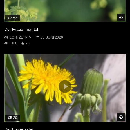
Sp
03:53
Der Frauenmantel
ECHTZEIT-TV
15. JUNI 2020
1.8K
20
Sp
05:20
Der Löwenzahn