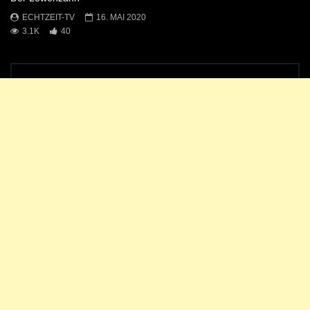
ECHTZEIT-TV
16. MAI 2020
3.1K
40