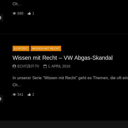
Ch...
688
1
Später Ansehen
ECHTZEIT
WISSEN MIT RECHT
Wissen mit Recht – VW Abgas-Skandal
ECHTZEIT-TV
1. APRIL 2016
In unserer Serie “Wissen mit Recht” geht es Themen, die oft ein
Ch...
541
2
Später Ansehen