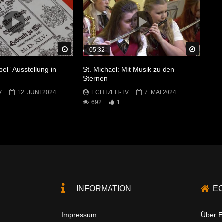
Später Ansehen
Später 
05:32
bel” Ausstellung in
St. Michael: Mit Musik zu den
Sternen
V
12. JUNI 2024
ECHTZEIT-TV
7. MAI 2024
692
1
INFORMATION
E
Impressum
Über E