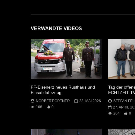
VERWANDTE VIDEOS
FF-Eisenerz neues Rüsthaus und
Tag der offen
Einsatzfahrzeug
ECHTZEIT-T
NORBERT ORTNER
23. MAI 2026
STEFAN FEL
168
0
27. APRIL 20
264
0