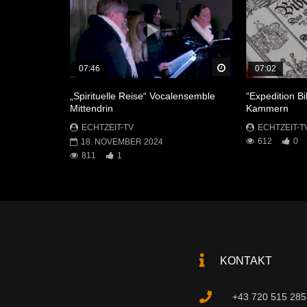
Später Ansehen
07:46
07:02
„Spirituelle Reise“ Vocalensemble
“Expedition Bi
Mittendrin
Kammern
ECHTZEIT-TV
ECHTZEIT-T
612
0
18. NOVEMBER 2024
811
1
KONTAKT
+43 720 515 285