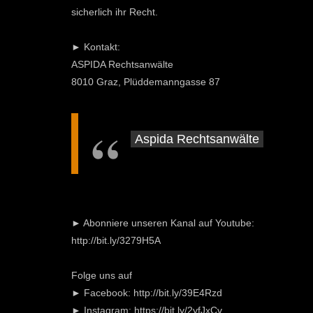
sicherlich ihr Recht.
► Kontakt:
ASPIDA Rechtsanwälte
8010 Graz, Plüddemanngasse 87
Aspida Rechtsanwälte
► Abonniere unseren Kanal auf Youtube:
http://bit.ly/3279H5A
Folge uns auf
► Facebook: http://bit.ly/39E4Rzd
► Instagram: https://bit.ly/2yfJxCv