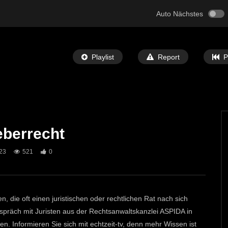
Auto Nächstes
Playlist
Report
P
eberrecht
Später Ansehen
05:32
23
521
0
 Bibel” Ausstellung in
St. Michael: Mit Musik zu den Sternen
ECHTZEIT-TV
7. MAI 2024
T-TV
12. JUNI 2024
692
1
0
 die oft einen juristischen oder rechtlichen Rat nach sich
spräch mit Juristen aus der Rechtsanwaltskanzlei ASPIDA in
n. Informieren Sie sich mit echtzeit-tv, denn mehr Wissen ist