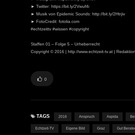
► Twitter: https://bit.ly/2Vwuf4i
► Musik von Epidemic Sounds: http://bit.ly/2Htrjiv
► FotoCredit: fotolia.com
#echtzeittv #wissen #copyright
Staffen 01 – Folge 5 – Urheberrecht
Copyright © 2016 | http://www.echtzeit-tv.at | Redakti
0
TAGS
2016
Anspruch
Aspida
Be
Echtzeit-TV
Eigene Bild
Graz
Gut Berate