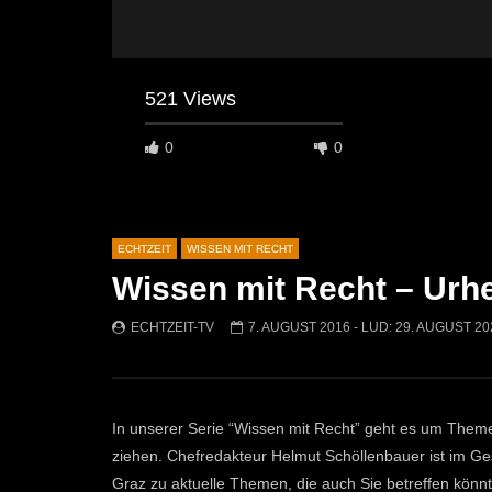
521 Views
0
0
ECHTZEIT
WISSEN MIT RECHT
Wissen mit Recht – Urh
Später Ansehen
07:46
07:02
ECHTZEIT-TV
7. AUGUST 2016
- LUD:
29. AUGUST 20
„Spirituelle Reise“ Vocalensemble
“Expedition
Mittendrin
Kammern
ECHTZEIT-TV
18. NOVEMBER 2024
ECHTZEI
811
1
612
In unserer Serie “Wissen mit Recht” geht es um Themen,
ziehen. Chefredakteur Helmut Schöllenbauer ist im Ge
Graz zu aktuelle Themen, die auch Sie betreffen könnte