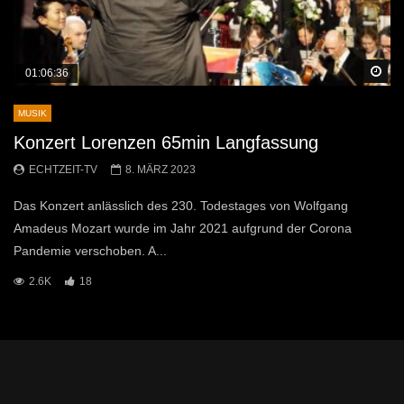
Sp
01:06:36
MUSIK
Konzert Lorenzen 65min Langfassung
ECHTZEIT-TV
8. MÄRZ 2023
Das Konzert anlässlich des 230. Todestages von Wolfgang
Amadeus Mozart wurde im Jahr 2021 aufgrund der Corona
Pandemie verschoben. A...
2.6K
18