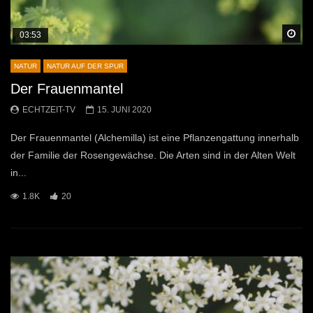
Sp
03:53
NATUR
NATUR AUF DER SPUR
Der Frauenmantel
ECHTZEIT-TV
15. JUNI 2020
Der Frauenmantel (Alchemilla) ist eine Pflanzengattung innerhalb
der Familie der Rosengewächse. Die Arten sind in der Alten Welt
in...
1.8K
20