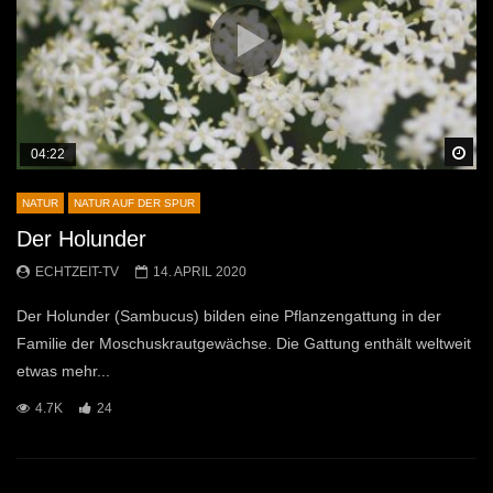
Sp
04:22
NATUR
NATUR AUF DER SPUR
Der Holunder
ECHTZEIT-TV
14. APRIL 2020
Der Holunder (Sambucus) bilden eine Pflanzengattung in der
Familie der Moschuskrautgewächse. Die Gattung enthält weltweit
etwas mehr...
4.7K
24