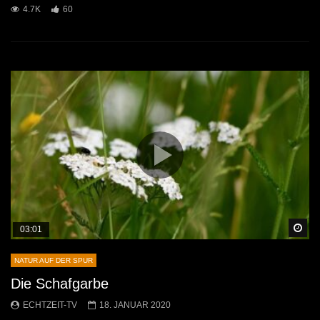
4.7K
60
Sp
03:01
NATUR AUF DER SPUR
Die Schafgarbe
ECHTZEIT-TV
18. JANUAR 2020