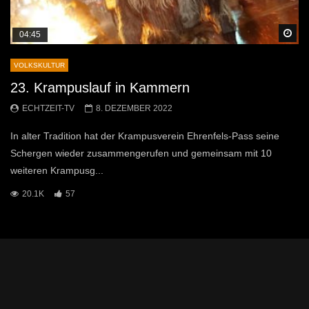
Sp
04:45
VOLKSKULTUR
23. Krampuslauf in Kammern
ECHTZEIT-TV
8. DEZEMBER 2022
In alter Tradition hat der Krampusverein Ehrenfels-Pass seine
Schergen wieder zusammengerufen und gemeinsam mit 10
weiteren Krampusg...
20.1K
57