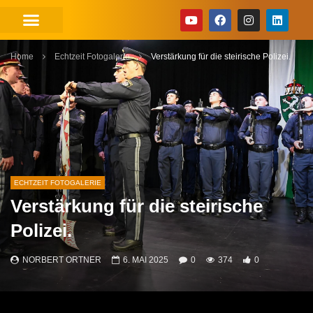
Home
Echtzeit Fotogalerie
Verstärkung für die steirische Polizei.
ECHTZEIT FOTOGALERIE
Verstärkung für die steirische
Polizei.
NORBERT ORTNER
6. MAI 2025
0
374
0