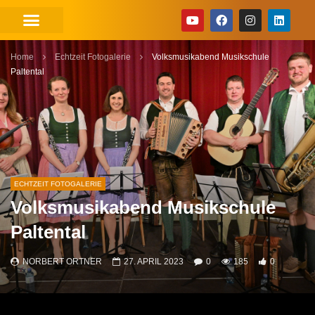
Home
Echtzeit Fotogalerie
Volksmusikabend Musikschule
Paltental
ECHTZEIT FOTOGALERIE
Volksmusikabend Musikschule
Paltental
NORBERT ORTNER
27. APRIL 2023
0
185
0