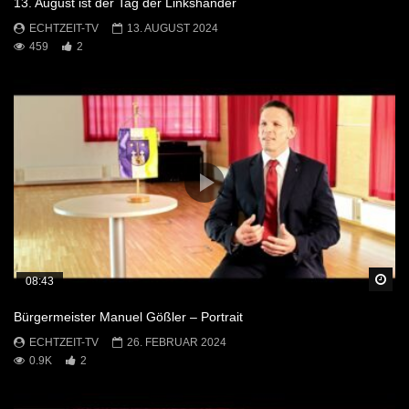
13. August ist der Tag der Linkshänder
ECHTZEIT-TV
13. AUGUST 2024
459
2
Sp
08:43
Bürgermeister Manuel Gößler – Portrait
ECHTZEIT-TV
26. FEBRUAR 2024
0.9K
2