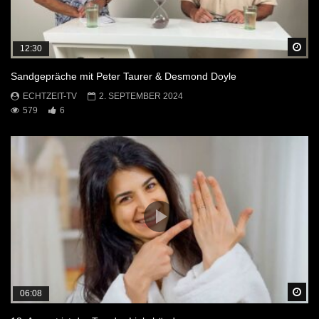
Sp
12:30
Sandgepräche mit Peter Taurer & Desmond Doyle
ECHTZEIT-TV
2. SEPTEMBER 2024
579
6
Sp
06:08