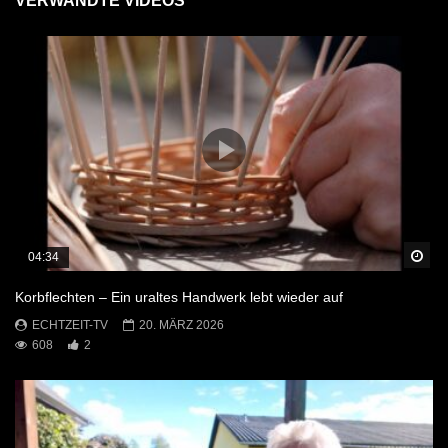
VERWANDTE VIDEOS
Sp
04:34
Korbflechten – Ein uraltes Handwerk lebt wieder auf
ECHTZEIT-TV
20. MÄRZ 2026
608
2