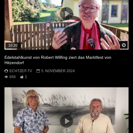
Sp
10:20
Edelstahlkunst von Robert Wilfing ziert das Marktfest von
Hitzendorf
ECHTZEIT-TV
5. NOVEMBER 2024
656
2