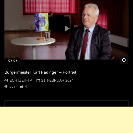
Sp
07:07
Bürgermeister Karl Fadinger – Portrait
ECHTZEIT-TV
21. FEBRUAR 2024
667
4