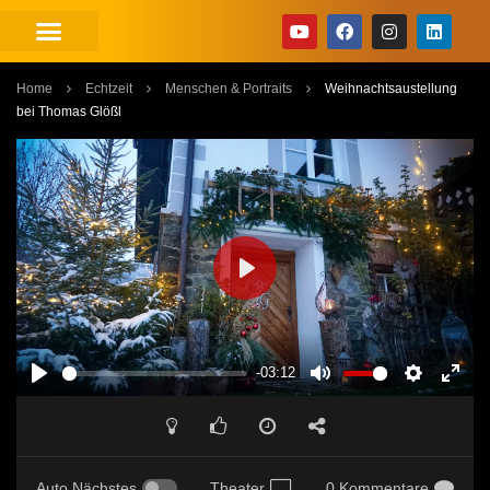
Home
Echtzeit
Menschen & Portraits
Weihnachtsaustellung
bei Thomas Glößl
PLAY
-03:12
PLAY
MUTE
SETTINGS
ENT
FUL
Auto Nächstes
Theater
0 Kommentare