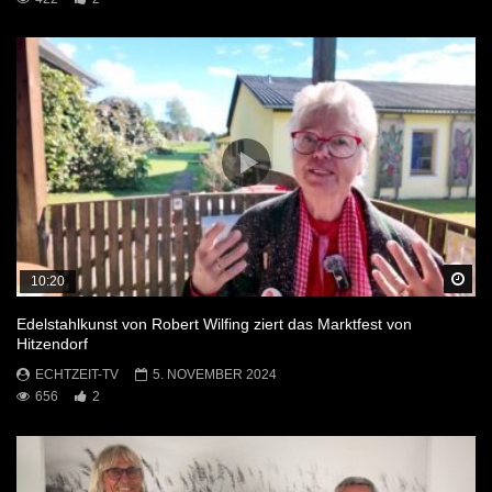
Sp
10:20
Edelstahlkunst von Robert Wilfing ziert das Marktfest von
Hitzendorf
ECHTZEIT-TV
5. NOVEMBER 2024
656
2