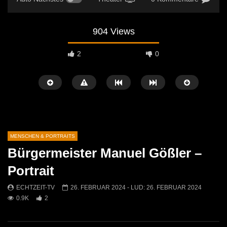
904 Views
2
0
MENSCHEN & PORTRAITS
Bürgermeister Manuel Gößler –
Später Ansehen
04:34
03:12
Portrait
Korbflechten – Ein uraltes Handwerk
Weihnachtsaustellung b
ECHTZEIT-TV
26. FEBRUAR 2024
- LUD:
26. FEBRUAR 2024
lebt wieder auf
ECHTZEIT-TV
26. 
0.9K
2
ECHTZEIT-TV
20. MÄRZ 2026
422
2
609
2