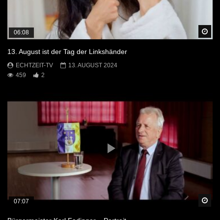
Sp
06:08
13. August ist der Tag der Linkshänder
ECHTZEIT-TV
13. AUGUST 2024
459
2
Sp
07:07