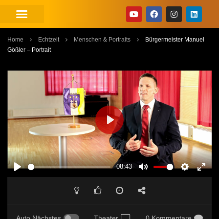
Home
Echtzeit
Menschen & Portraits
Bürgermeister Manuel
Gößler – Portrait
PLAY
-08:43
PLAY
MUTE
SETTINGS
ENT
FUL
Auto Nächstes
Theater
0 Kommentare