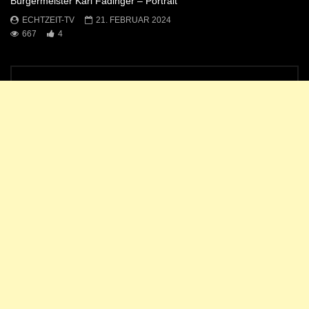
Bürgermeister Karl Fadinger – Portrait
ECHTZEIT-TV
21. FEBRUAR 2024
667
4