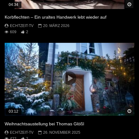
Sp
04:34
Korbflechten – Ein uraltes Handwerk lebt wieder auf
ECHTZEIT-TV
20. MÄRZ 2026
609
2
Sp
03:12
Weihnachtsaustellung bei Thomas Glößl
ECHTZEIT-TV
26. NOVEMBER 2025
422
2