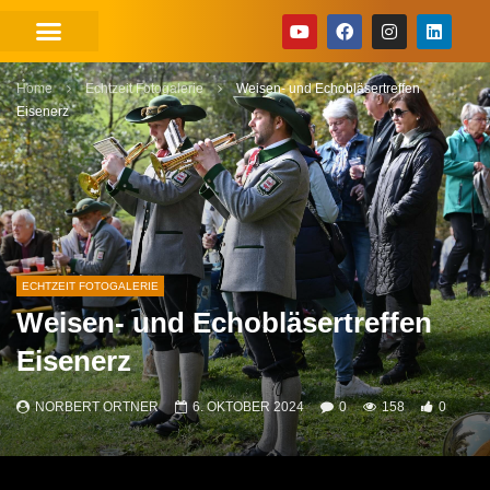
Home
Echtzeit Fotogalerie
Weisen- und Echobläsertreffen
Eisenerz
ECHTZEIT FOTOGALERIE
Weisen- und Echobläsertreffen
Eisenerz
NORBERT ORTNER
6. OKTOBER 2024
0
158
0