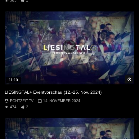
585
1
Sp
11:10
LIESINGTAL+ Eventvorschau (12.-25. Nov. 2024)
ECHTZEIT-TV
14. NOVEMBER 2024
474
2