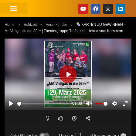
Home
Echtzeit
Vorankünder
KARTEN ZU GEWINNEN –
Mit Vollgas in die 80er | Theatergruppe Trofaiach | Heimatsaal Kammern
PLAY
-01:38
PLAY
MUTE
SETTINGS
ENT
FUL
Auto Nächstes
Theater
0 Kommentare