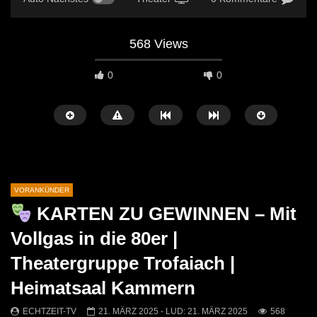
568 Views
0
0
VORANKÜNDER
KARTEN ZU GEWINNEN – Mit
Später Ansehen
04:08
03:59
Vollgas in die 80er |
VORSCHAU: Die Heiratskandidaten –
Pressekonferenz des LE
Theatergruppe Trofaiach |
Obersteirische Volksbühne
2025
(Gewinnspiel!)
Heimatsaal Kammern
ECHTZEIT-TV
24. J
ECHTZEIT-TV
7. NOVEMBER 2025
507
0
375
1
ECHTZEIT-TV
21. MÄRZ 2025
- LUD:
21. MÄRZ 2025
568