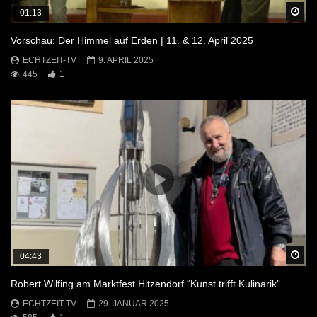
Sp
01:13
Vorschau: Der Himmel auf Erden | 11. & 12. April 2025
ECHTZEIT-TV
9. APRIL 2025
445
1
Sp
04:43
Robert Wilfing am Marktfest Hitzendorf “Kunst trifft Kulinarik”
ECHTZEIT-TV
29. JANUAR 2025