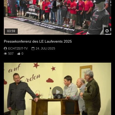
Sp
03:59
Pressekonferenz des LE Laufevents 2025
ECHTZEIT-TV
24. JULI 2025
507
0