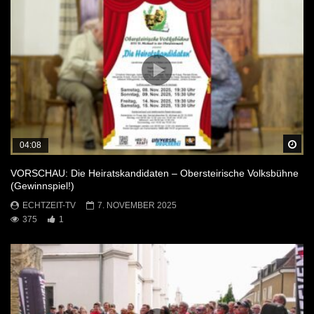
Sp
04:08
VORSCHAU: Die Heiratskandidaten – Obersteirische Volksbühne
(Gewinnspiel!)
ECHTZEIT-TV
7. NOVEMBER 2025
375
1