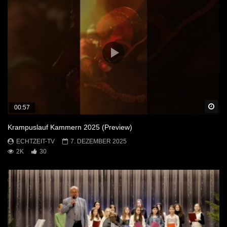
Sp
00:57
Krampuslauf Kammern 2025 (Preview)
ECHTZEIT-TV
7. DEZEMBER 2025
2K
30