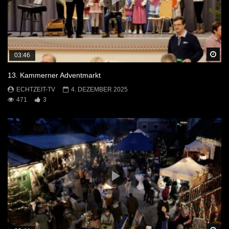
Sp
03:46
13. Kammerner Adventmarkt
ECHTZEIT-TV
4. DEZEMBER 2025
471
3