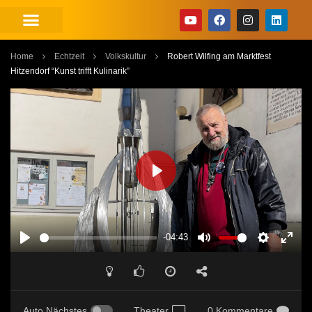
Home
Echtzeit
Volkskultur
Robert Wilfing am Marktfest
Hitzendorf “Kunst trifft Kulinarik”
PLAY
-04:43
PLAY
MUTE
SETTINGS
ENT
FUL
Auto Nächstes
Theater
0 Kommentare