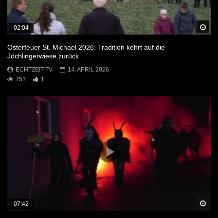
Sp
02:04
Osterfeuer St. Michael 2026: Tradition kehrt auf die
Jöchlingerwiese zurück
ECHTZEIT-TV
14. APRIL 2026
753
1
Sp
07:42