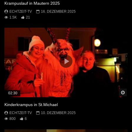
Krampuslauf in Mautern 2025
ECHTZEIT-TV
16. DEZEMBER 2025
1.5K
21
Sp
02:30
Kinderkrampus in St.Michael
ECHTZEIT-TV
10. DEZEMBER 2025
800
6