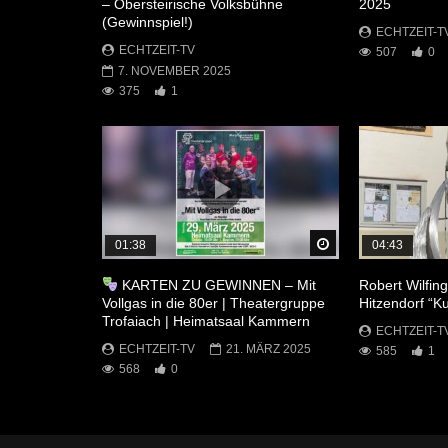
– Obersteirische Volksbühne
2025
(Gewinnspiel!)
ECHTZEIT-T
ECHTZEIT-TV
507
0
7. NOVEMBER 2025
375
1
Später Ansehen
01:38
04:43
KARTEN ZU GEWINNEN – Mit
Robert Wilfin
Vollgas in die 80er | Theatergruppe
Hitzendorf “Kun
Trofaiach | Heimatsaal Kammern
ECHTZEIT-T
ECHTZEIT-TV
21. MÄRZ 2025
585
1
568
0