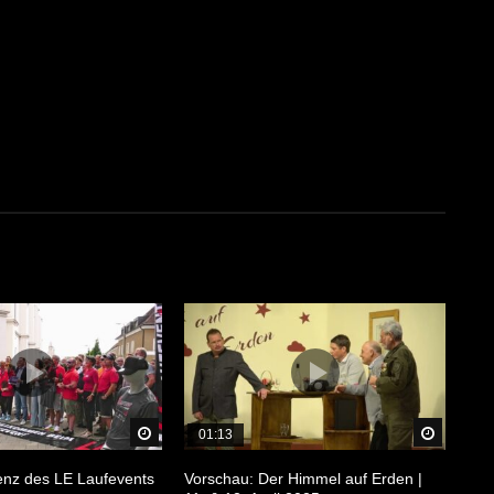
Später Ansehen
Später 
01:13
enz des LE Laufevents
Vorschau: Der Himmel auf Erden |