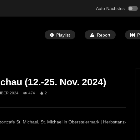
Auto Nächstes
Playlist
Report
P
hau (12.-25. Nov. 2024)
Später Ansehen
01:13
MBER 2024
474
2
erenz des LE Laufevents
Vorschau: Der Himmel auf Erden | 11.
12. April 2025
T-TV
24. JULI 2025
ECHTZEIT-TV
9. APRIL 2025
0
445
1
ortcafe St. Michael, St. Michael in Obersteiermark | Herbsttanz-