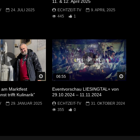
11. & 12. April 2025
V
24. JULI 2025
ECHTZEIT-TV
9. APRIL 2025
445
1
Später Ansehen
Später 
06:55
g am Marktfest
Eventvorschau LIESINGTAL+ von
st trifft Kulinarik”
29.10.2024 – 11.11.2024
V
29. JANUAR 2025
ECHTZEIT-TV
31. OKTOBER 2024
355
0