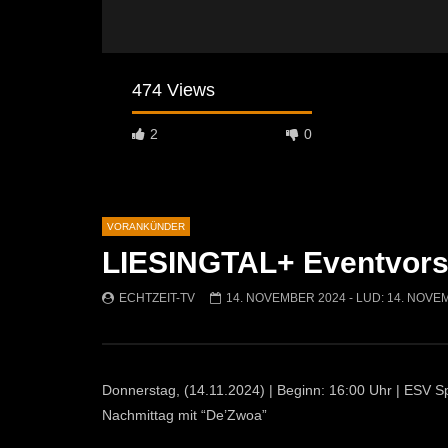
474 Views
2
0
VORANKÜNDER
LIESINGTAL+ Eventvorsc
Später Ansehen
04:08
03:59
ECHTZEIT-TV
14. NOVEMBER 2024
- LUD:
14. NOVE
VORSCHAU: Die Heiratskandidaten –
Pressekonf
Obersteirische Volksbühne
2025
(Gewinnspiel!)
ECHTZEI
ECHTZEIT-TV
7. NOVEMBER 2025
507
Donnerstag, (14.11.2024) | Beginn: 16:00 Uhr | ESV Sp
375
1
Nachmittag mit “De’Zwoa”