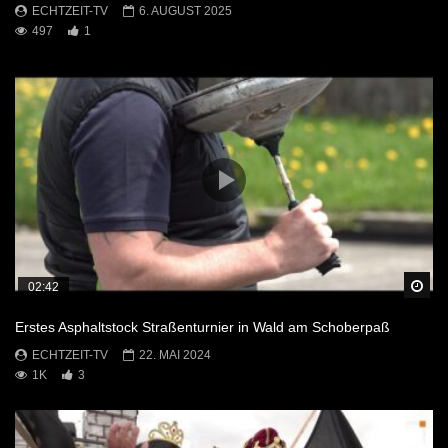
ECHTZEIT-TV
6. AUGUST 2025
497
1
Sp
02:42
Erstes Asphaltstock Straßenturnier in Wald am Schoberpaß
ECHTZEIT-TV
22. MAI 2024
1K
3