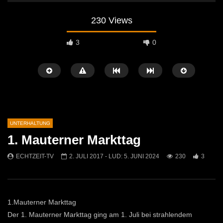
230 Views
3
0
UNTERHALTUNG
1. Mauterner Markttag
Später Ansehen
02:25
02:42
ECHTZEIT-TV
2. JULI 2017
- LUD:
5. JUNI 2024
230
3
Wanderung des Pensionistenverbandes
Erstes Asphaltstock Stra
Kammern
Wald am Schoberpaß
ECHTZEIT-TV
6. AUGUST 2025
ECHTZEIT-TV
22. M
497
1
1K
3
1.Mauterner Markttag
Der 1. Mauterner Markttag ging am 1. Juli bei strahlendem