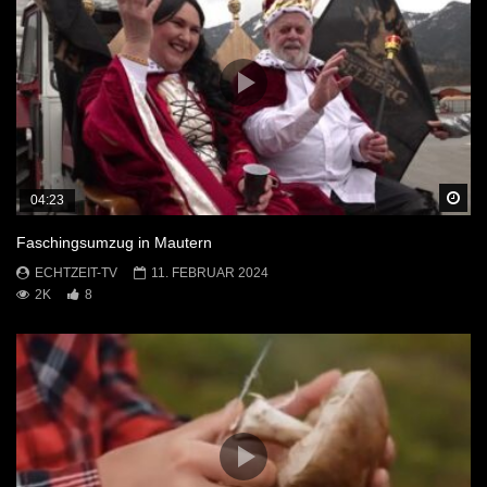
Sp
04:23
Faschingsumzug in Mautern
ECHTZEIT-TV
11. FEBRUAR 2024
2K
8