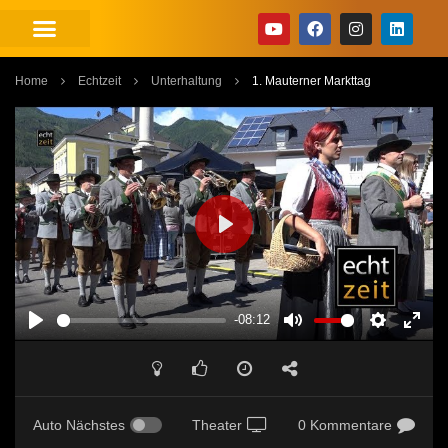
Home
Echtzeit
Unterhaltung
1. Mauterner Markttag
PLAY
-08:12
PLAY
MUTE
SETTINGS
ENT
FUL
Auto Nächstes
Theater
0 Kommentare