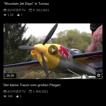
“Mountain Jet Days” in Turnau
ECHTZEIT-TV
9. JULI 2021
1.1K
7
Sp
05:26
Der kleine Traum vom großen Fliegen
ECHTZEIT-TV
1. MAI 2021
348
1