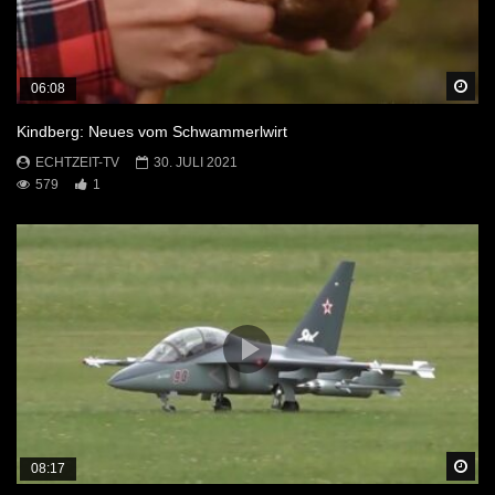
Sp
06:08
Kindberg: Neues vom Schwammerlwirt
ECHTZEIT-TV
30. JULI 2021
579
1
Sp
08:17