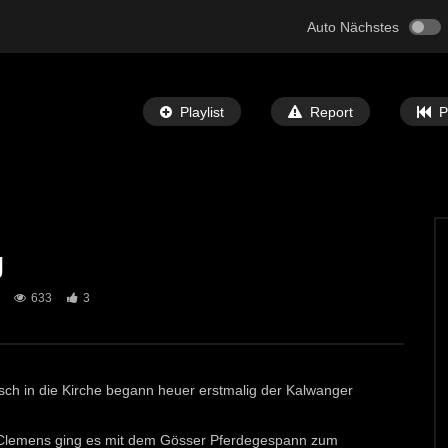
Auto Nächstes
Playlist
Report
P
g
Später Ansehen
04:23
633
3
altstock Straßenturnier in
Faschingsumzug in Mautern
choberpaß
ECHTZEIT-TV
11. FEBRUAR 2024
T-TV
22. MAI 2024
2K
8
ch in die Kirche begann heuer erstmalig der Kalwanger
r Clemens ging es mit dem Gösser Pferdegespann zum