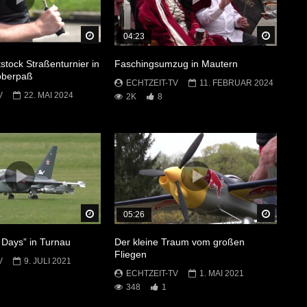
Später Ansehen
Später 
04:23
stock Straßenturnier in
Faschingsumzug in Mautern
oberpaß
ECHTZEIT-TV
11. FEBRUAR 2024
V
22. MAI 2024
2K
8
Später Ansehen
Später 
05:26
 Days” in Turnau
Der kleine Traum vom großen
Fliegen
V
9. JULI 2021
ECHTZEIT-TV
1. MAI 2021
348
1