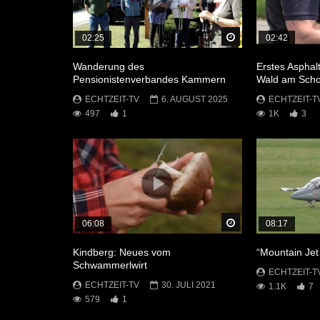
Später Ansehen
02:25
02:42
Wanderung des
Erstes Asphalt
Pensionistenverbandes Kammern
Wald am Sch
ECHTZEIT-TV
6. AUGUST 2025
ECHTZEIT-T
497
1
1K
3
Später Ansehen
06:08
08:17
Kindberg: Neues vom
“Mountain Jet
Schwammerlwirt
ECHTZEIT-T
ECHTZEIT-TV
30. JULI 2021
1.1K
7
579
1