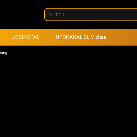
LIESINGTAL+
INFOKANAL St. Michael
lwang