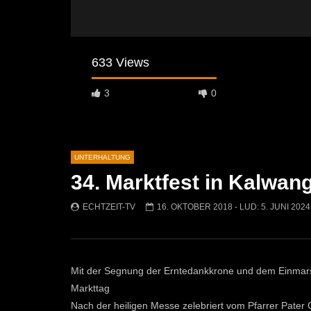
633 Views
3
0
UNTERHALTUNG
34. Marktfest in Kalwan
Später Ansehen
02:25
02:42
ECHTZEIT-TV
16. OKTOBER 2018
- LUD:
5. JUNI 2024
Wanderung des Pensionistenverbandes
Erstes Asph
Kammern
Wald am S
ECHTZEIT-TV
6. AUGUST 2025
ECHTZEI
497
1
1K
3
Mit der Segnung der Erntedankkrone und dem Einmars
Markttag
Nach der heiligen Messe zelebriert vom Pfarrer Pate