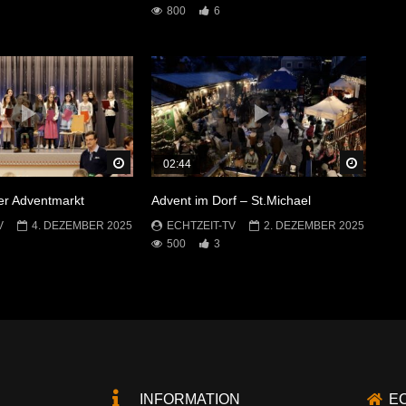
800
6
Später Ansehen
Später 
02:44
r Adventmarkt
Advent im Dorf – St.Michael
V
4. DEZEMBER 2025
ECHTZEIT-TV
2. DEZEMBER 2025
500
3
INFORMATION
E