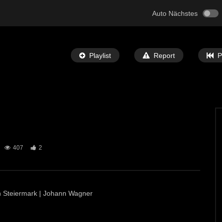
Auto Nächstes
Playlist
Report
P
Später Ansehen
02:30
407
2
f in Mautern 2025
Kinderkrampus in St.Michael
T-TV
16. DEZEMBER 2025
ECHTZEIT-TV
10. DEZEMBER 2025
21
800
6
ion Steiermark | Johann Wagner