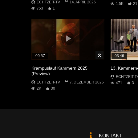
ECHTZEIT-TV
14. APRIL 2026
1.5K
21
753
1
Später Ansehen
00:57
03:46
Krampuslauf Kammern 2025
13. Kammerne
(Preview)
ECHTZEIT-T
ECHTZEIT-TV
7. DEZEMBER 2025
471
3
2K
30
KONTAKT