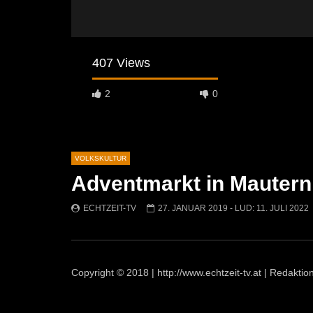
407 Views
2
0
VOLKSKULTUR
Adventmarkt in Mautern
Später Ansehen
02:04
07:42
ECHTZEIT-TV
27. JANUAR 2019
- LUD:
11. JULI 2022
Osterfeuer St. Michael 2026: Tradition
Krampuslau
kehrt auf die Jöchlingerwiese zurück
ECHTZEI
ECHTZEIT-TV
14. APRIL 2026
1.5K
753
1
Copyright © 2018 | http://www.echtzeit-tv.at | Redakt