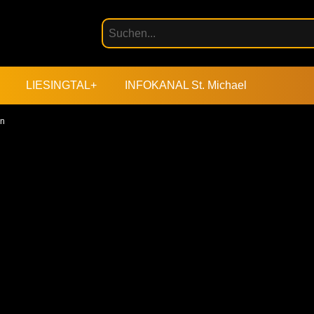
LIESINGTAL+
INFOKANAL St. Michael
rn