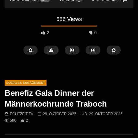
586 Views
2
0
SOZIALES ENGAGEMENT
Benefiz Gala Dinner der
Später Ansehen
01:43
06:26
Männerkochrunde Traboch
Baby & Kinderflohmarkt in St.Michael
Umweltkirtag in St. Mich
ECHTZEIT-TV
29. OKTOBER 2025
- LUD:
29. OKTOBER 2025
ECHTZEIT-TV
22. OKTOBER 2025
ECHTZEIT-TV
20. 
586
2
382
0
748
2