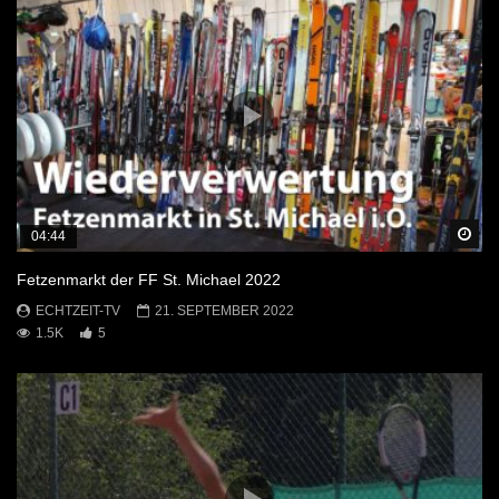
Sp
04:44
Fetzenmarkt der FF St. Michael 2022
ECHTZEIT-TV
21. SEPTEMBER 2022
1.5K
5