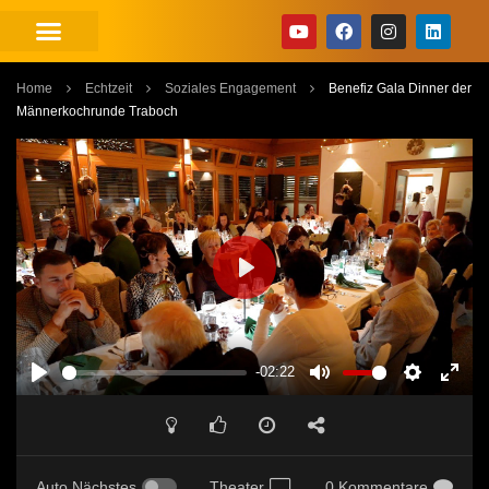
Home
Echtzeit
Soziales Engagement
Benefiz Gala Dinner der
Männerkochrunde Traboch
PLAY
-02:22
PLAY
MUTE
SETTINGS
ENT
FUL
Auto Nächstes
Theater
0 Kommentare