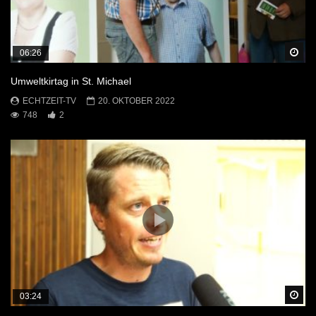
Sp
06:26
Umweltkirtag in St. Michael
ECHTZEIT-TV
20. OKTOBER 2022
748
2
Sp
03:24