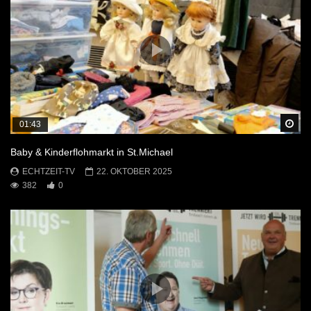
Sp
01:43
Baby & Kinderflohmarkt in St.Michael
ECHTZEIT-TV
22. OKTOBER 2025
382
0