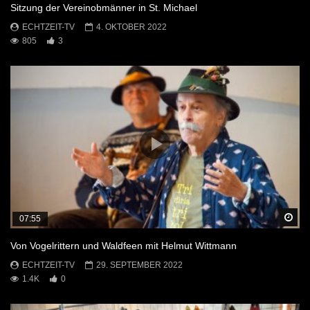
Sitzung der Vereinobmänner in St. Michael
ECHTZEIT-TV
4. OKTOBER 2022
805
3
Sp
07:55
Von Vogelrittern und Waldfeen mit Helmut Wittmann
ECHTZEIT-TV
29. SEPTEMBER 2022
1.4K
0