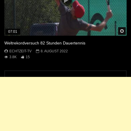
Sp
07:01
Weltrekordversuch 82 Stunden Dauertennis
ECHTZEIT-TV
8. AUGUST 2022
3.8K
15