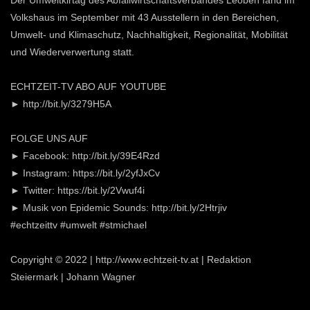
Der Umweltkirtag des Abfallwirtschaftsverbandes Leoben fand im
Volkshaus im September mit 43 Ausstellern in den Bereichen,
Umwelt- und Klimaschutz, Nachhaltigkeit, Regionalität, Mobilität
und Wiederverwertung statt.
ECHTZEIT-TV ABO AUF YOUTUBE
► http://bit.ly/3279H5A
FOLGE UNS AUF
► Facebook: http://bit.ly/39E4Rzd
► Instagram: https://bit.ly/2yfJxCv
► Twitter: https://bit.ly/2Vwuf4i
► Musik von Epidemic Sounds: http://bit.ly/2Htrjiv
#echtzeittv #umwelt #stmichael
Copyright © 2022 | http://www.echtzeit-tv.at | Redaktion
Steiermark | Johann Wagner