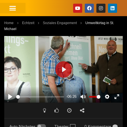
Home
Echtzeit
Soziales Engagement
Umweltkirtag in St.
Michael
PLAY
-06:26
PLAY
MUTE
SETTINGS
ENT
FUL
Auto Nächstes
Theater
0 Kommentare