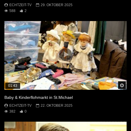
ECHTZEIT-TV
29. OKTOBER 2025
588
2
Sp
01:43
Baby & Kinderflohmarkt in St.Michael
ECHTZEIT-TV
22. OKTOBER 2025
382
0