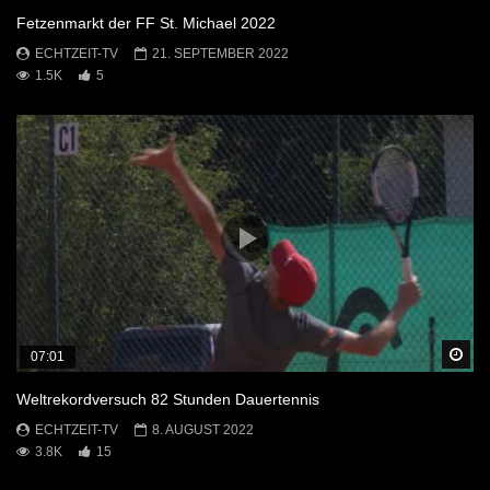
Fetzenmarkt der FF St. Michael 2022
ECHTZEIT-TV
21. SEPTEMBER 2022
1.5K
5
Sp
07:01
Weltrekordversuch 82 Stunden Dauertennis
ECHTZEIT-TV
8. AUGUST 2022
3.8K
15