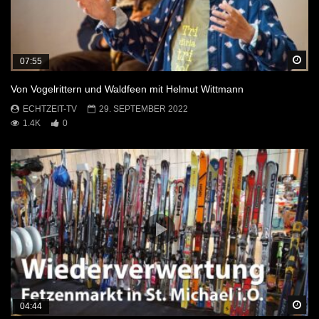
Sp
07:55
Von Vogelrittern und Waldfeen mit Helmut Wittmann
ECHTZEIT-TV
29. SEPTEMBER 2022
1.4K
0
Sp
04:44