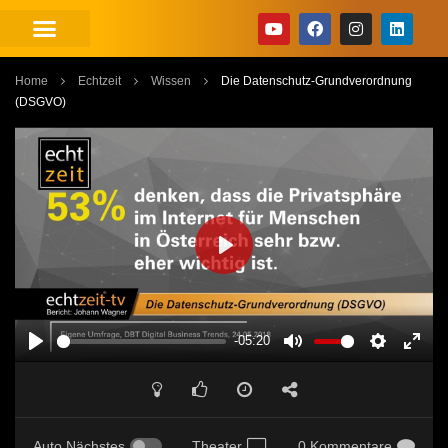
Home
Echtzeit
Wissen
Die Datenschutz-Grundverordnung
(DSGVO)
PLAY
-05:20
PLAY
MUTE
SETTINGS
ENT
FUL
Auto Nächstes
Theater
0 Kommentare