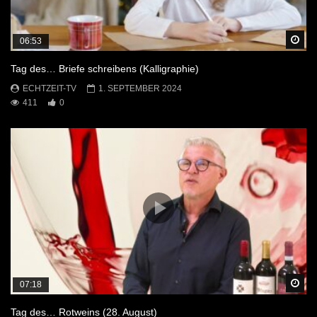
Sp
06:53
Tag des… Briefe schreibens (Kalligraphie)
ECHTZEIT-TV
1. SEPTEMBER 2024
411
0
Sp
07:18
Tag des… Rotweins (28. August)