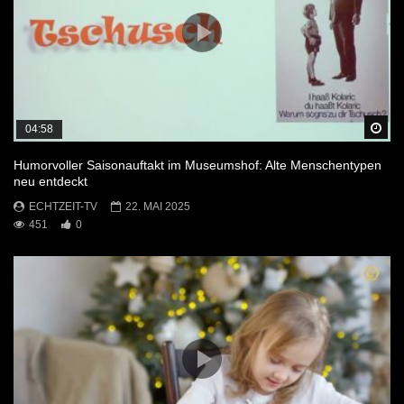
Sp
04:58
Humorvoller Saisonauftakt im Museumshof: Alte Menschentypen
neu entdeckt
ECHTZEIT-TV
22. MAI 2025
451
0