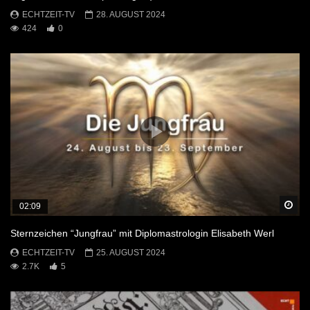
ECHTZEIT-TV
28. AUGUST 2024
424
0
Sp
02:09
Sternzeichen “Jungfrau” mit Diplomastrologin Elisabeth Werl
ECHTZEIT-TV
25. AUGUST 2024
2.7K
5