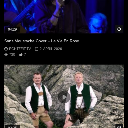
Sp
04:29
Sans Moustache Cover – La Vie En Rose
ECHTZEIT-TV
2. APRIL 2026
730
7
Sp
03:25