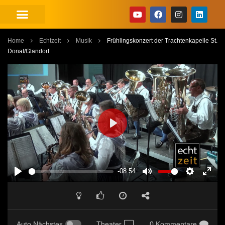
Home
Echtzeit
Musik
Frühlingskonzert der Trachtenkapelle St.
Donat/Glandorf
PLAY
-08:54
PLAY
MUTE
SETTINGS
ENT
FUL
Auto Nächstes
Theater
0 Kommentare