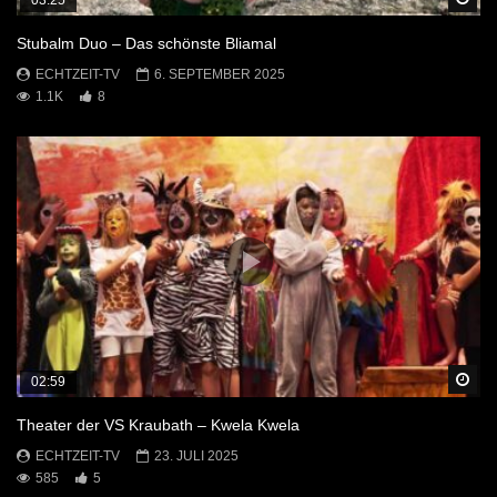
Stubalm Duo – Das schönste Bliamal
ECHTZEIT-TV
6. SEPTEMBER 2025
1.1K
8
Sp
02:59
Theater der VS Kraubath – Kwela Kwela
ECHTZEIT-TV
23. JULI 2025
585
5