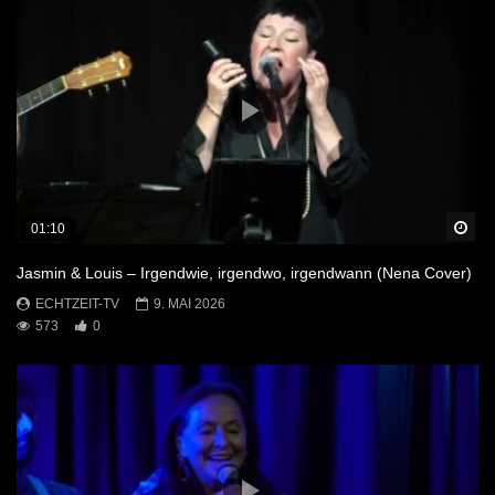
Sp
01:10
Jasmin & Louis – Irgendwie, irgendwo, irgendwann (Nena Cover)
ECHTZEIT-TV
9. MAI 2026
573
0