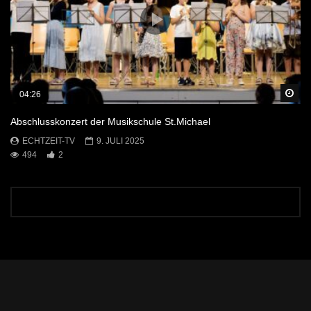
Sp
04:26
Abschlusskonzert der Musikschule St.Michael
ECHTZEIT-TV
9. JULI 2025
494
2