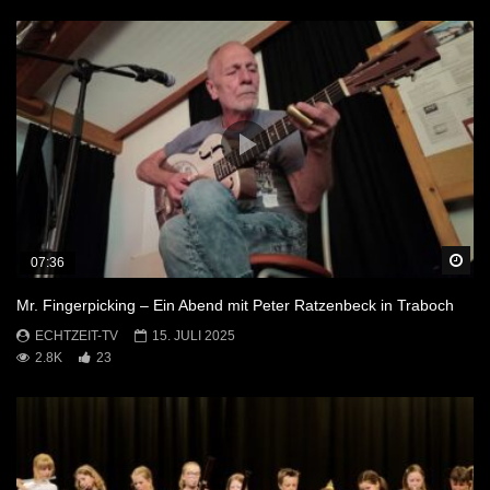
Sp
07:36
Mr. Fingerpicking – Ein Abend mit Peter Ratzenbeck in Traboch
ECHTZEIT-TV
15. JULI 2025
2.8K
23