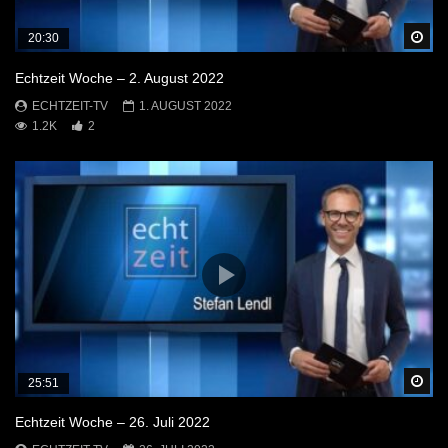
Sp
20:30
Echtzeit Woche – 2. August 2022
ECHTZEIT-TV
1. AUGUST 2022
1.2K
2
Sp
25:51
Echtzeit Woche – 26. Juli 2022