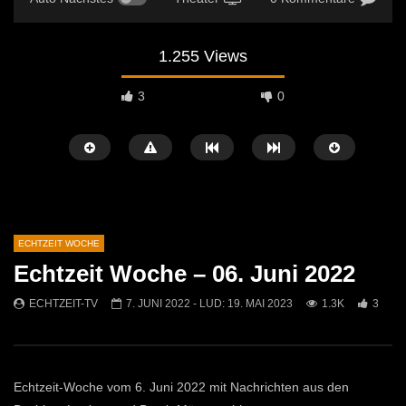
1.255 Views
3
0
ECHTZEIT WOCHE
Echtzeit Woche – 06. Juni 2022
Später Ansehen
42:52
20:30
ECHTZEIT-TV
7. JUNI 2022
- LUD:
19. MAI 2023
1.3K
3
Echtzeit Woche – 9. August 2022
Echtzeit Woche – 2. Aug
ECHTZEIT-TV
8. AUGUST 2022
ECHTZEIT-TV
1. A
1.1K
2
1.2K
2
Echtzeit-Woche vom 6. Juni 2022 mit Nachrichten aus den