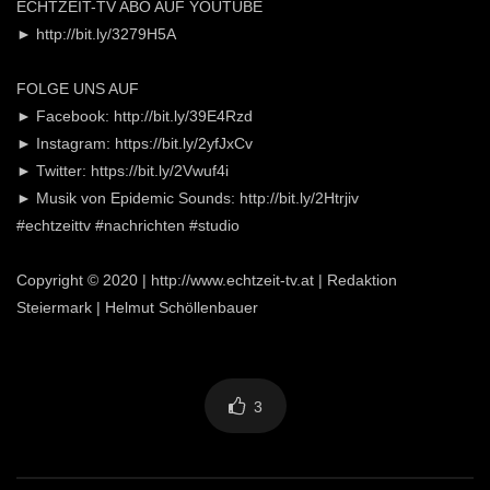
ECHTZEIT-TV ABO AUF YOUTUBE
► http://bit.ly/3279H5A
FOLGE UNS AUF
► Facebook: http://bit.ly/39E4Rzd
► Instagram: https://bit.ly/2yfJxCv
► Twitter: https://bit.ly/2Vwuf4i
► Musik von Epidemic Sounds: http://bit.ly/2Htrjiv
#echtzeittv #nachrichten #studio
Copyright © 2020 | http://www.echtzeit-tv.at | Redaktion
Steiermark | Helmut Schöllenbauer
3