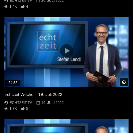
ECHTZEIT-TV
26. JULI 2022
1.4K
4
Sp
24:53
Echtzeit Woche – 19. Juli 2022
ECHTZEIT-TV
19. JULI 2022
1.8K
5