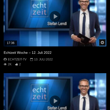
Sp
17:36
Echtzeit Woche – 12. Juli 2022
ECHTZEIT-TV
13. JULI 2022
2K
2