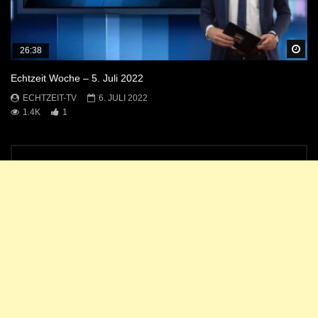
Sp
26:38
Echtzeit Woche – 5. Juli 2022
ECHTZEIT-TV
6. JULI 2022
1.4K
1