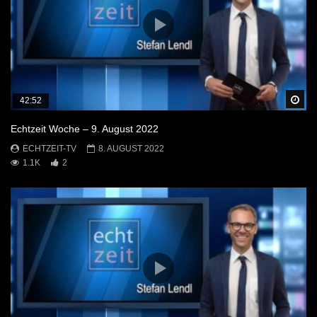
Sp
42:52
Echtzeit Woche – 9. August 2022
ECHTZEIT-TV
8. AUGUST 2022
1.1K
2