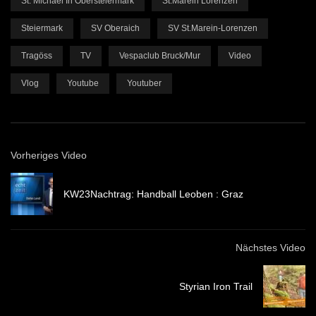
St. Michael In Obersteiermark
St.Marein Lorenzen
Steiermark
SV Oberaich
SV St.Marein-Lorenzen
Tragöss
TV
Vespaclub Bruck/Mur
Video
Vlog
Youtube
Youtuber
Vorheriges Video
KW23Nachtrag: Handball Leoben : Graz
Nächstes Video
Styrian Iron Trail