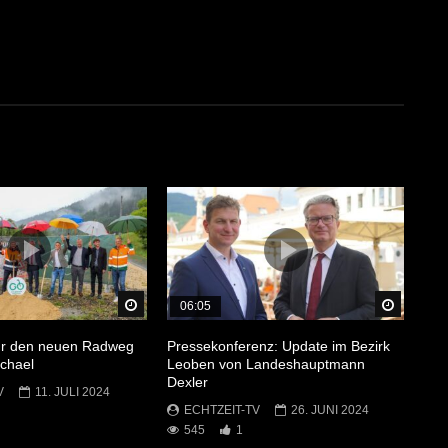
Später Ansehen
Später 
06:05
für den neuen Radweg
Pressekonferenz: Update im Bezirk
chael
Leoben von Landeshauptmann
Dexler
V
11. JULI 2024
ECHTZEIT-TV
26. JUNI 2024
545
1