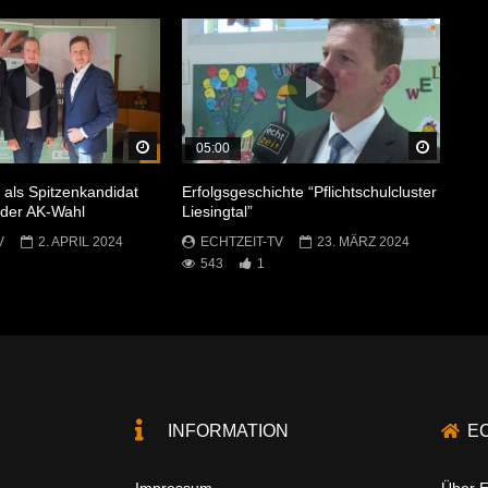
Später Ansehen
Später 
05:00
 als Spitzenkandidat
Erfolgsgeschichte “Pflichtschulcluster
i der AK-Wahl
Liesingtal”
V
2. APRIL 2024
ECHTZEIT-TV
23. MÄRZ 2024
543
1
INFORMATION
E
Impressum
Über E