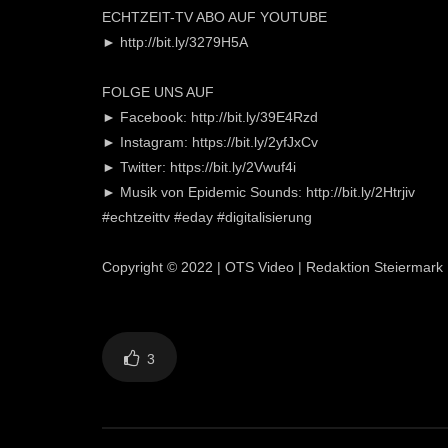
ECHTZEIT-TV ABO AUF YOUTUBE
► http://bit.ly/3279H5A
FOLGE UNS AUF
► Facebook: http://bit.ly/39E4Rzd
► Instagram: https://bit.ly/2yfJxCv
► Twitter: https://bit.ly/2Vwuf4i
► Musik von Epidemic Sounds: http://bit.ly/2Htrjiv
#echtzeittv #eday #digitalisierung
Copyright © 2022 | OTS Video | Redaktion Steiermark
3