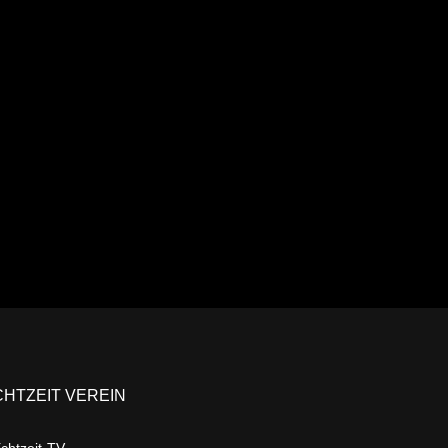
Ansehen
CHTZEIT VEREIN
chtzeit-TV