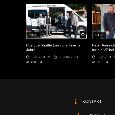
Später Ansehen
06:08
04:08
Postbus-Shuttle Liesingtal feiert 2
Peter Amreich
Jahre
für die VP be
ECHTZEIT-TV
12. JUNI 2024
ECHTZEIT-T
490
1
501
1
KONTAKT
+43 720 515 285