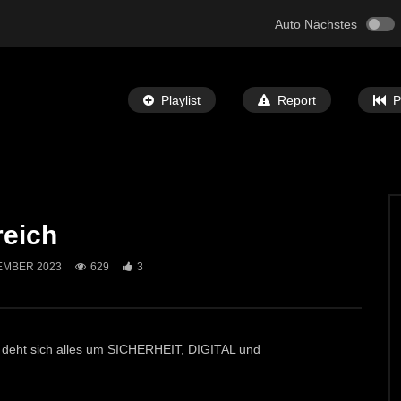
Auto Nächstes
Playlist
Report
P
reich
Später Ansehen
06:05
EMBER 2023
629
3
h für den neuen Radweg
Pressekonferenz: Update im Bezirk
 Michael
Leoben von Landeshauptmann Dexle
T-TV
11. JULI 2024
ECHTZEIT-TV
26. JUNI 2024
1
545
1
” deht sich alles um SICHERHEIT, DIGITAL und