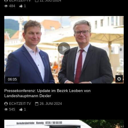
ECHTZEIT-TV
11. JULI 2024
484
1
Sp
06:05
Pressekonferenz: Update im Bezirk Leoben von
Landeshauptmann Dexler
ECHTZEIT-TV
26. JUNI 2024
545
1