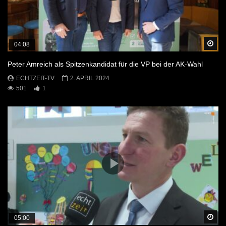
Sp
04:08
Peter Amreich als Spitzenkandidat für die VP bei der AK-Wahl
ECHTZEIT-TV
2. APRIL 2024
501
1
Sp
05:00