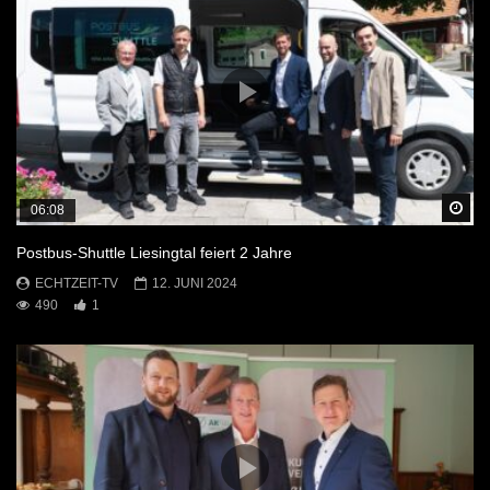
Sp
06:08
Postbus-Shuttle Liesingtal feiert 2 Jahre
ECHTZEIT-TV
12. JUNI 2024
490
1