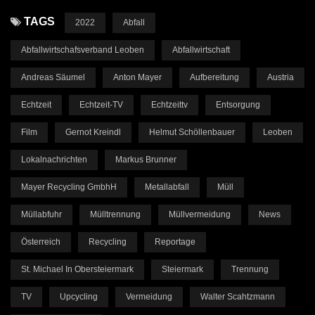
TAGS
2022
Abfall
Abfallwirtschafsverband Leoben
Abfallwirtschaft
Andreas Säumel
Anton Mayer
Aufbereitung
Austria
Echtzeit
Echtzeit-TV
Echtzeittv
Entsorgung
Film
Gernot Kreindl
Helmut Schöllenbauer
Leoben
Lokalnachrichten
Markus Brunner
Mayer Recycling GmbhH
Metallabfall
Müll
Müllabfuhr
Mülltrennung
Müllvermeidung
News
Österreich
Recycling
Reportage
St. Michael In Obersteiermark
Steiermark
Trennung
TV
Upcycling
Vermeidung
Walter Scahtzmann