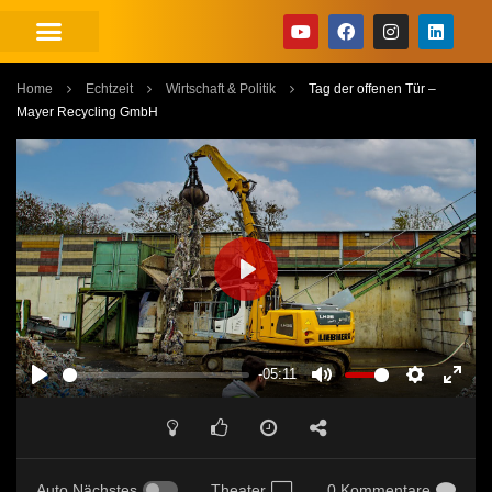
Home
Echtzeit
Wirtschaft & Politik
Tag der offenen Tür –
Mayer Recycling GmbH
PLAY
-05:11
PLAY
MUTE
SETTINGS
ENT
FUL
Auto Nächstes
Theater
0 Kommentare