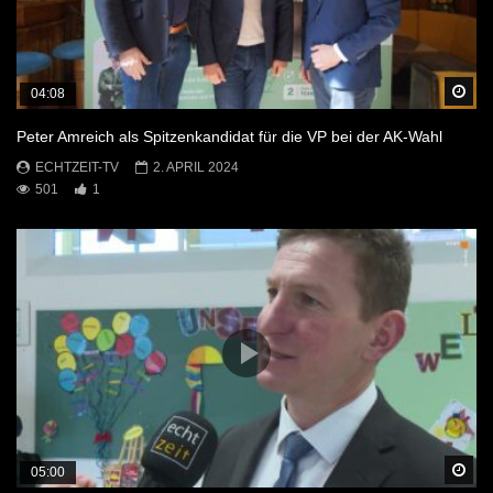
Sp
04:08
Peter Amreich als Spitzenkandidat für die VP bei der AK-Wahl
ECHTZEIT-TV
2. APRIL 2024
501
1
Sp
05:00