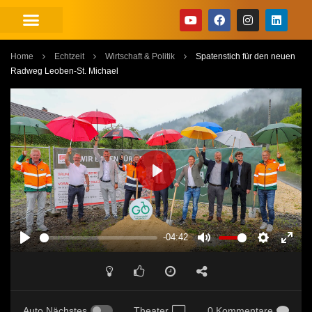
Home
Echtzeit
Wirtschaft & Politik
Spatenstich für den neuen
Radweg Leoben-St. Michael
PLAY
-04:42
PLAY
MUTE
SETTINGS
ENT
FUL
Auto Nächstes
Theater
0 Kommentare