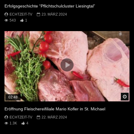
Erfolgsgeschichte “Pflichtschulcluster Liesingtal”
ECHTZEIT-TV
23. MÄRZ 2024
543
1
Sp
02:48
Eröffnung Fleischereifiliale Mario Kofler in St. Michael
ECHTZEIT-TV
22. MÄRZ 2024
1.3K
4