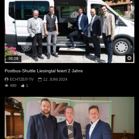
Sp
06:08
Postbus-Shuttle Liesingtal feiert 2 Jahre
ECHTZEIT-TV
12. JUNI 2024
490
1