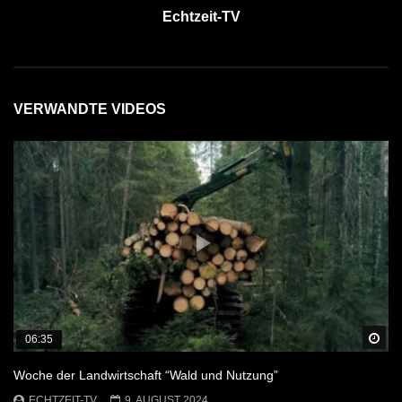
Echtzeit-TV
VERWANDTE VIDEOS
Sp
06:35
Woche der Landwirtschaft “Wald und Nutzung”
ECHTZEIT-TV
9. AUGUST 2024