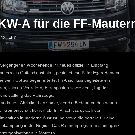
KW-A für die FF-Mauter
332
0
vergangenen Wochenende ihr neues offiziell in Empfang
utern ein Gottesdienst statt, gestaltet von Pater Egon Homann,
rwehr Gottes Segen erteilte. Im Anschluss begleitete ein
en, lokalen Vertretern, Ehrengästen sowie dem „Tag der
ienststellung des Fahrzeugs.
ndanten Christian Lanzmaier, der die Bedeutung des neuen
 der Gemeinschaft hervorhob. Im Anschluss sprach der
vestition in moderne Ausrüstung sowie die Vorteile für eine
serbekämpfung in der Region. Das Rahmenprogramm stand ganz
tzorganisationen in Mautern.