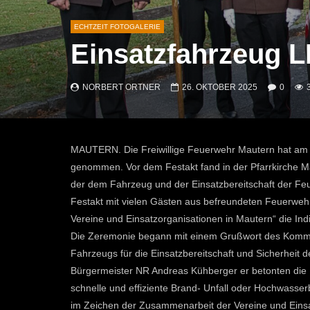
ECHTZEIT FOTOGALERIE
Einsatzfahrzeug L
NORBERT ORTNER
26. OKTOBER 2025
0
MAUTERN. Die Freiwillige Feuerwehr Mautern hat am 
genommen. Vor dem Festakt fand in der Pfarrkirche Ma
der dem Fahrzeug und der Einsatzbereitschaft der Feue
Festakt mit vielen Gästen aus befreundeten Feuerwehr
Vereine und Einsatzorganisationen in Mautern“ die Ind
Die Zeremonie begann mit einem Grußwort des Komma
Fahrzeugs für die Einsatzbereitschaft und Sicherheit
Bürgermeister NR Andreas Kühberger er betonten die In
schnelle und effiziente Brand- Unfall oder Hochwas
im Zeichen der Zusammenarbeit der Vereine und Einsa