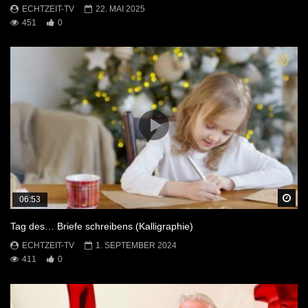
ECHTZEIT-TV
22. MAI 2025
451
0
Sp
06:53
Tag des… Briefe schreibens (Kalligraphie)
ECHTZEIT-TV
1. SEPTEMBER 2024
411
0