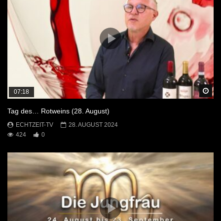
Sp
07:18
Tag des… Rotweins (28. August)
ECHTZEIT-TV
28. AUGUST 2024
424
0