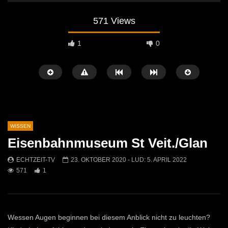
571 Views
1
0
WISSEN
Eisenbahnmuseum St Veit./Glan
Später Ansehen
05:33
04:58
ECHTZEIT-TV
23. OKTOBER 2020
- LUD:
5. APRIL 2022
571
1
Umweltkirtag 2025 in St. Michael
Humorvoller Saisonaufta
Museumshof: Alte Mens
ECHTZEIT-TV
13. JULI 2025
entdeckt
478
2
ECHTZEIT-TV
22. M
451
0
Wessen Augen beginnen bei diesem Anblick nicht zu leuchten?