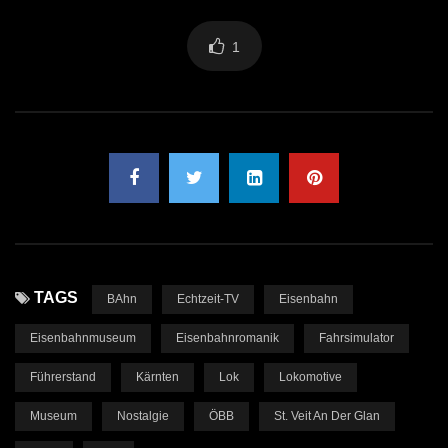
1
TAGS
BAhn
Echtzeit-TV
Eisenbahn
Eisenbahnmuseum
Eisenbahnromanik
Fahrsimulator
Führerstand
Kärnten
Lok
Lokomotive
Museum
Nostalgie
ÖBB
St. Veit An Der Glan