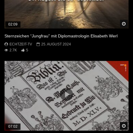
Sp
02:09
Sternzeichen “Jungfrau” mit Diplomastrologin Elisabeth Werl
ECHTZEIT-TV
25. AUGUST 2024
2.7K
5
Sp
07:02