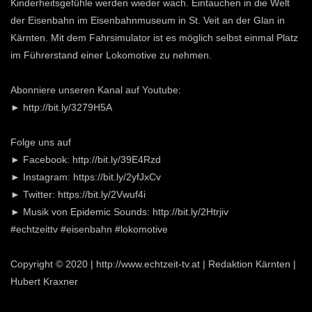
Kinderheitsgefühle werden wieder wach. Eintauchen in die Welt
der Eisenbahn im Eisenbahnmuseum in St. Veit an der Glan in
Kärnten. Mit dem Fahrsimulator ist es möglich selbst einmal Platz
im Führerstand einer Lokomotive zu nehmen.
Abonniere unseren Kanal auf Youtube:
► http://bit.ly/3279H5A
Folge uns auf
► Facebook: http://bit.ly/39E4Rzd
► Instagram: https://bit.ly/2yfJxCv
► Twitter: https://bit.ly/2Vwuf4i
► Musik von Epidemic Sounds: http://bit.ly/2Htrjiv
#echtzeittv #eisenbahn #lokomotive
Copyright © 2020 | http://www.echtzeit-tv.at | Redaktion Kärnten |
Hubert Kraxner