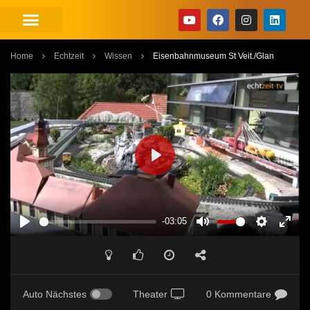
Home
Echtzeit
Wissen
Eisenbahnmuseum St Veit./Glan
PLAY
-03:05
PLAY
MUTE
SETTINGS
ENT
FUL
Auto Nächstes
Theater
0 Kommentare