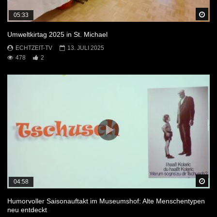
Sp
05:33
Umweltkirtag 2025 in St. Michael
ECHTZEIT-TV
13. JULI 2025
478
2
Sp
04:58
Humorvoller Saisonauftakt im Museumshof: Alte Menschentypen
neu entdeckt