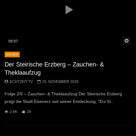
Sp
05:07
WISSEN
Der Steirische Erzberg – Zauchen- &
Theklaaufzug
ECHTZEIT-TV
25. NOVEMBER 2020
Folge 2/6 – Zauchen- & Theklaaufzug Der Steirische Erzberg
prägt die Stadt Eisenerz seit seiner Entdeckung. “Erz fü...
2.6K
29