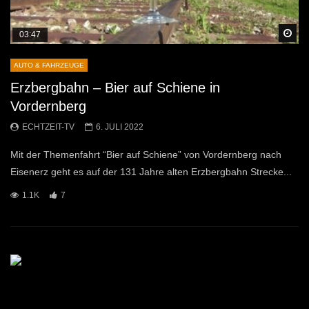
Sp
03:47
AUTO & FAHRZEUGE
Erzbergbahn – Bier auf Schiene in
Vordernberg
ECHTZEIT-TV
6. JULI 2022
Mit der Themenfahrt “Bier auf Schiene” von Vordernberg nach
Eisenerz geht es auf der 131 Jahre alten Erzbergbahn Strecke...
1.1K
7