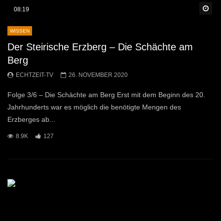
Sp
08:19
WISSEN
Der Steirische Erzberg – Die Schächte am
Berg
ECHTZEIT-TV
26. NOVEMBER 2020
Folge 3/6 – Die Schächte am Berg Erst mit dem Beginn des 20.
Jahrhunderts war es möglich die benötigte Mengen des
Erzberges ab...
8.9K
127