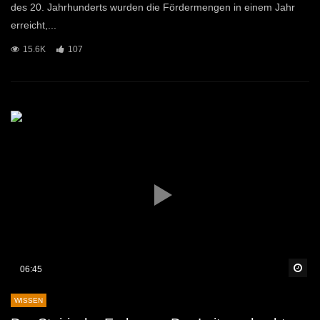
des 20. Jahrhunderts wurden die Fördermengen in einem Jahr
erreicht,...
15.6K
107
Sp
06:45
WISSEN