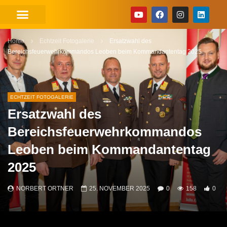
Home
Echtzeit Fotogalerie
Ersatzwahl des
Bereichsfeuerwehrkommandos Leoben beim Kommandantentag 2025
ECHTZEIT FOTOGALERIE
Ersatzwahl des
Bereichsfeuerwehrkommandos
Leoben beim Kommandantentag
2025
NORBERT ORTNER
25. NOVEMBER 2025
0
158
0