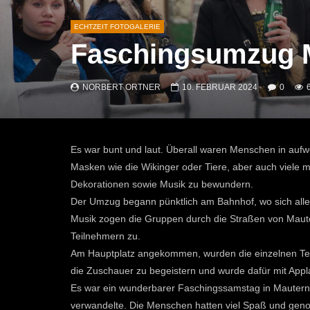
ECHTZEIT FOTOGALERIE
Faschingsumzug M
NORBERT ORTNER
10. FEBRUAR 2024
0
Es war bunt und laut. Überall waren Menschen in aufw
Masken wie die Wikinger oder Tiere, aber auch viele 
Dekorationen sowie Musik zu bewundern.
Der Umzug begann pünktlich am Bahnhof, wo sich alle 
Musik zogen die Gruppen durch die Straßen von Maut
Teilnehmern zu.
Am Hauptplatz angekommen, wurden die einzelnen Teil
die Zuschauer zu begeistern und wurde dafür mit Appl
Es war ein wunderbarer Faschingssamstag in Mautern,
verwandelte. Die Menschen hatten viel Spaß und ge