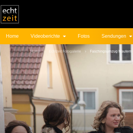
Home
Videoberichte
Fotos
Sendungen
Home
Echtzeit Fotogalerie
Faschingsumzug Mautern i