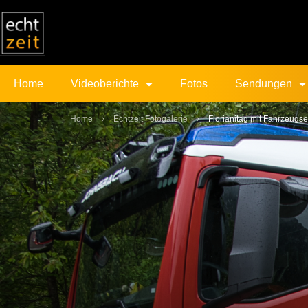
Home
Videoberichte
Fotos
Sendungen
Home
Echtzeit Fotogalerie
Florianitag mit Fahrzeug