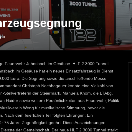
ahrzeugsegnung
0
lige Feuerwehr Johnsbach im Gesäuse: HLF 2 3000 Tunnel
 Johnsbach im Gesäuse hat ein neues Einsatzfahrzeug in Dienst
600.000 Euro. Die Segnung sowie die anschließende Messe
ommandant Christoph Nachbagauer konnte eine Vielzahl von
Stellvertreterin der Steiermark, Manuela Khom, die LTAbg.
ian Haider sowie weitere Persönlichkeiten aus Feuerwehr, Politik
 Musikverein Weng für musikalische Stimmung, bevor die
. Nach dem feierlichen Teil folgten Ehrungen: Ein
ür 75 Jahre Zugehörigkeit geehrt. Diese Auszeichnungen
m Dienste der Gemeinschaft. Der neue HLF 2 3000 Tunnel stärkt