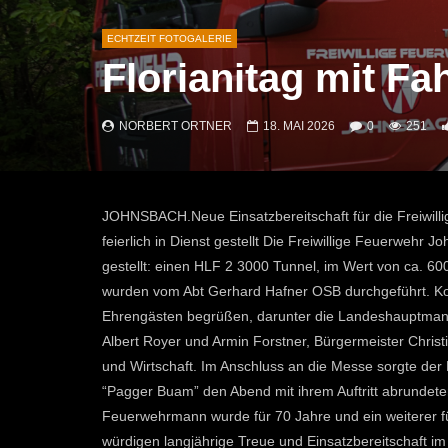
ECHTZEIT FOTOGALERIE
Florianitag mit F
NORBERT ORTNER
18. MAI 2026
0
251
JOHNSBACH.Neue Einsatzbereitschaft für die Freiwil
feierlich in Dienst gestellt Die Freiwillige Feuerwehr
gestellt: einen HLF 2 3000 Tunnel, im Wert von ca. 
wurden vom Abt Gerhard Hafner OSB durchgeführt. K
Ehrengästen begrüßen, darunter die Landeshauptmann-
Albert Royer und Armin Forstner, Bürgermeister Christ
und Wirtschaft. Im Anschluss an die Messe sorgte der
“Pagger Buam” den Abend mit ihrem Auftritt abrundeten
Feuerwehrmann wurde für 70 Jahre und ein weiterer f
würdigen langjährige Treue und Einsatzbereitschaft i